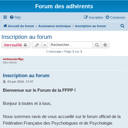
Forum des adhérents
FAQ
Inscription
Connexion
R
Accueil du forum
Assistance technique
Inscription au forum
e
Inscription au forum
c
Rechercher
Recherche 
Verrouillé
h
1 message • Page
1
sur
1
e
webmasterffpp
r
Site Admin
c
h
Inscription au forum
e
M
03 juin 2024, 17:07
e
r
s
Bienvenue sur le Forum de la FFPP !
s
a
g
e
Bonjour à toutes et à tous,
Nous sommes ravis de vous accueillir sur le forum officiel de la
Fédération Française des Psychologues et de Psychologie