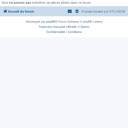
Vous
ne pouvez pas
transférer de pièces jointes dans ce forum
Accueil du forum
Fuseau horaire sur
UTC+02:00
Développé par
phpBB
® Forum Software © phpBB Limited
Traduction française officielle
©
Qiaeru
Confidentialité
|
Conditions