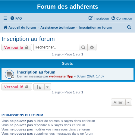
Forum des adhérents
FAQ
Inscription
Connexion
R
Accueil du forum
Assistance technique
Inscription au forum
e
Inscription au forum
c
Rechercher
Recherche avancée
Verrouillé
h
1 sujet • Page
1
sur
1
e
Sujets
r
c
Inscription au forum
Dernier message par
webmasterffpp
«
03 juin 2024, 17:07
h
e
Verrouillé
1 sujet • Page
1
sur
1
r
Aller
PERMISSIONS DU FORUM
Vous
ne pouvez pas
publier de nouveaux sujets dans ce forum
Vous
ne pouvez pas
répondre aux sujets dans ce forum
Vous
ne pouvez pas
modifier vos messages dans ce forum
Vous
ne pouvez pas
supprimer vos messages dans ce forum