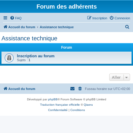
Forum des adhérents
FAQ
Inscription
Connexion
R
Accueil du forum
Assistance technique
e
Assistance technique
c
Forum
h
e
Inscription au forum
Sujets :
1
r
c
Aller
h
e
Accueil du forum
Fuseau horaire sur
UTC+02:00
r
Développé par
phpBB
® Forum Software © phpBB Limited
Traduction française officielle
©
Qiaeru
Confidentialité
|
Conditions