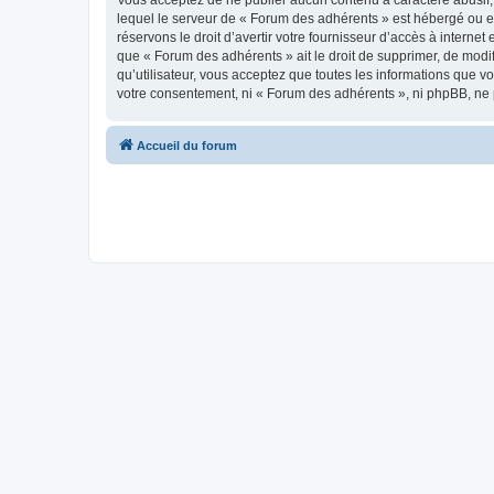
Vous acceptez de ne publier aucun contenu à caractère abusif, 
lequel le serveur de « Forum des adhérents » est hébergé ou en
réservons le droit d’avertir votre fournisseur d’accès à internet
que « Forum des adhérents » ait le droit de supprimer, de modi
qu’utilisateur, vous acceptez que toutes les informations que 
votre consentement, ni « Forum des adhérents », ni phpBB, ne
Accueil du forum