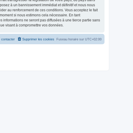
ait transgresser la législation de votre pays, du pays dans
xposez à un bannissement immédiat et définitif et nous nous
d’aider au renforcement de ces conditions. Vous acceptez le fait
l moment si nous estimons cela nécessaire. En tant
 informations ne seront pas diffusées à une tierce partie sans
ique visant à compromettre vos données.
 contacter
Supprimer les cookies
Fuseau horaire sur
UTC+02:00