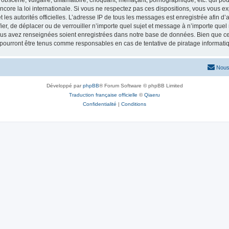
obscène, vulgaire, diffamatoire, choquant, menaçant, pornographique, etc. qui pourr
core la loi internationale. Si vous ne respectez pas ces dispositions, vous vous e
 et les autorités officielles. L’adresse IP de tous les messages est enregistrée afin 
fier, de déplacer ou de verrouiller n’importe quel sujet et message à n’importe que
vous avez renseignées soient enregistrées dans notre base de données. Bien que ces
 pourront être tenus comme responsables en cas de tentative de piratage informat
Nous
Développé par
phpBB
® Forum Software © phpBB Limited
Traduction française officielle
©
Qiaeru
Confidentialité
|
Conditions