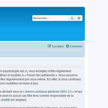
Rechercher
Recherche avancé
Inscription
Connexion
es-psychologie.net »), vous acceptez d’être légalement
utiliser et accéder à « Forum des adhérents ». Nous pouvons
ifier régulièrement par vous-même. En effet, si vous continuez
ons modifiées et mises à jour.
ns déclaré sous la «
licence publique générale GNU 2.0
» et qui
ed ne peut en aucun cas être tenu comme responsable de la
de phpBB
(en anglais).