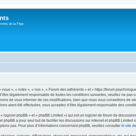
nts
rents de la Ffpp
nous », « notre », « nos », « Forum des adhérents » et « https://forum.psychologu
’être légalement responsable de toutes les conditions suivantes, veuillez ne pas 
rons de vous informer de ces modifications, bien que nous vous conseillons de vér
ions aient été effectuées, vous acceptez d’être légalement responsable des conditi
 logiciel phpBB » et « phpBB Limited ») qui est un logiciel de forum de discussio
iel phpBB a pour seul but de faciliter les discussions sur internet et phpBB Limit
ptons pas. Pour plus d’informations concernant phpBB, veuillez consulter
le site 