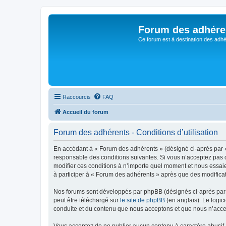
Forum des adhére
Ce forum est à destination des adhé
Raccourcis
FAQ
Accueil du forum
Forum des adhérents - Conditions d’utilisation
En accédant à « Forum des adhérents » (désigné ci-après par « 
responsable des conditions suivantes. Si vous n’acceptez pas d
modifier ces conditions à n’importe quel moment et nous essaie
à participer à « Forum des adhérents » après que des modificat
Nos forums sont développés par phpBB (désignés ci-après par «
peut être téléchargé sur
le site de phpBB
(en anglais). Le logic
conduite et du contenu que nous acceptons et que nous n’acce