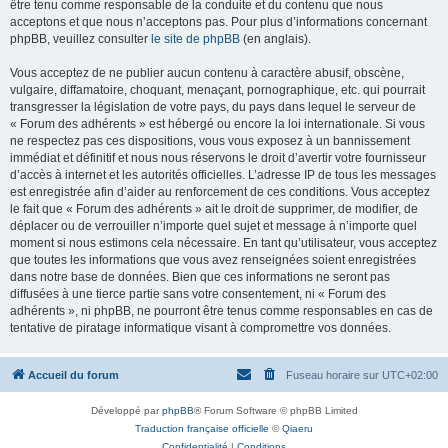
être tenu comme responsable de la conduite et du contenu que nous
acceptons et que nous n’acceptons pas. Pour plus d’informations concernant
phpBB, veuillez consulter
le site de phpBB
(en anglais).
Vous acceptez de ne publier aucun contenu à caractère abusif, obscène,
vulgaire, diffamatoire, choquant, menaçant, pornographique, etc. qui pourrait
transgresser la législation de votre pays, du pays dans lequel le serveur de
« Forum des adhérents » est hébergé ou encore la loi internationale. Si vous
ne respectez pas ces dispositions, vous vous exposez à un bannissement
immédiat et définitif et nous nous réservons le droit d’avertir votre fournisseur
d’accès à internet et les autorités officielles. L’adresse IP de tous les messages
est enregistrée afin d’aider au renforcement de ces conditions. Vous acceptez
le fait que « Forum des adhérents » ait le droit de supprimer, de modifier, de
déplacer ou de verrouiller n’importe quel sujet et message à n’importe quel
moment si nous estimons cela nécessaire. En tant qu’utilisateur, vous acceptez
que toutes les informations que vous avez renseignées soient enregistrées
dans notre base de données. Bien que ces informations ne seront pas
diffusées à une tierce partie sans votre consentement, ni « Forum des
adhérents », ni phpBB, ne pourront être tenus comme responsables en cas de
tentative de piratage informatique visant à compromettre vos données.
Accueil du forum
Fuseau horaire sur
UTC+02:00
Développé par
phpBB
® Forum Software © phpBB Limited
Traduction française officielle
©
Qiaeru
Confidentialité
|
Conditions