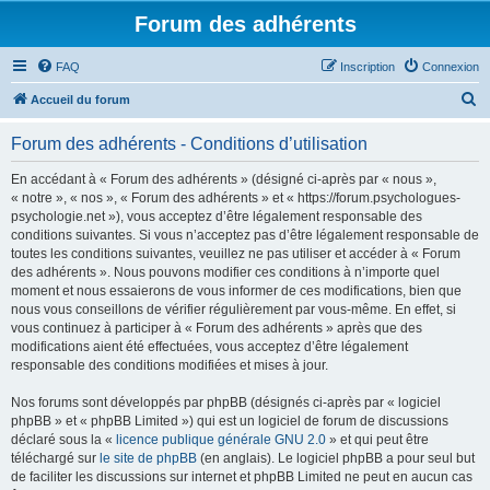
Forum des adhérents
FAQ
Inscription
Connexion
R
Accueil du forum
e
Forum des adhérents - Conditions d’utilisation
c
h
En accédant à « Forum des adhérents » (désigné ci-après par « nous »,
« notre », « nos », « Forum des adhérents » et « https://forum.psychologues-
e
psychologie.net »), vous acceptez d’être légalement responsable des
r
conditions suivantes. Si vous n’acceptez pas d’être légalement responsable de
toutes les conditions suivantes, veuillez ne pas utiliser et accéder à « Forum
c
des adhérents ». Nous pouvons modifier ces conditions à n’importe quel
h
moment et nous essaierons de vous informer de ces modifications, bien que
nous vous conseillons de vérifier régulièrement par vous-même. En effet, si
e
vous continuez à participer à « Forum des adhérents » après que des
r
modifications aient été effectuées, vous acceptez d’être légalement
responsable des conditions modifiées et mises à jour.
Nos forums sont développés par phpBB (désignés ci-après par « logiciel
phpBB » et « phpBB Limited ») qui est un logiciel de forum de discussions
déclaré sous la «
licence publique générale GNU 2.0
» et qui peut être
téléchargé sur
le site de phpBB
(en anglais). Le logiciel phpBB a pour seul but
de faciliter les discussions sur internet et phpBB Limited ne peut en aucun cas