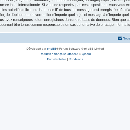
obscène, vulgaire, diffamatoire, choquant, menaçant, pornographique, etc. qui pourr
core la loi internationale. Si vous ne respectez pas ces dispositions, vous vous e
 et les autorités officielles. L’adresse IP de tous les messages est enregistrée afin 
fier, de déplacer ou de verrouiller n’importe quel sujet et message à n’importe que
vous avez renseignées soient enregistrées dans notre base de données. Bien que ces
 pourront être tenus comme responsables en cas de tentative de piratage informat
Nous
Développé par
phpBB
® Forum Software © phpBB Limited
Traduction française officielle
©
Qiaeru
Confidentialité
|
Conditions