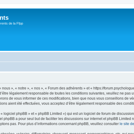
nts
rents de la Ffpp
nous », « notre », « nos », « Forum des adhérents » et « https://forum.psychologu
’être légalement responsable de toutes les conditions suivantes, veuillez ne pas 
rons de vous informer de ces modifications, bien que nous vous conseillons de vér
ions aient été effectuées, vous acceptez d’être légalement responsable des conditi
 logiciel phpBB » et « phpBB Limited ») qui est un logiciel de forum de discussio
iel phpBB a pour seul but de faciliter les discussions sur internet et phpBB Limit
ptons pas. Pour plus d’informations concernant phpBB, veuillez consulter
le site 