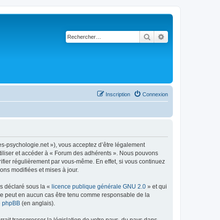
Rechercher
Recherche avancé
Inscription
Connexion
es-psychologie.net »), vous acceptez d’être légalement
utiliser et accéder à « Forum des adhérents ». Nous pouvons
ifier régulièrement par vous-même. En effet, si vous continuez
ons modifiées et mises à jour.
ns déclaré sous la «
licence publique générale GNU 2.0
» et qui
ed ne peut en aucun cas être tenu comme responsable de la
de phpBB
(en anglais).