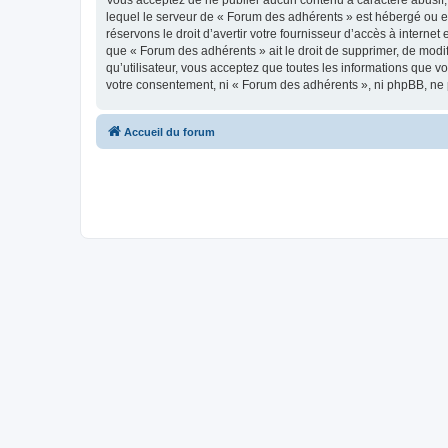
Vous acceptez de ne publier aucun contenu à caractère abusif, 
lequel le serveur de « Forum des adhérents » est hébergé ou en
réservons le droit d’avertir votre fournisseur d’accès à internet
que « Forum des adhérents » ait le droit de supprimer, de modi
qu’utilisateur, vous acceptez que toutes les informations que 
votre consentement, ni « Forum des adhérents », ni phpBB, ne
Accueil du forum