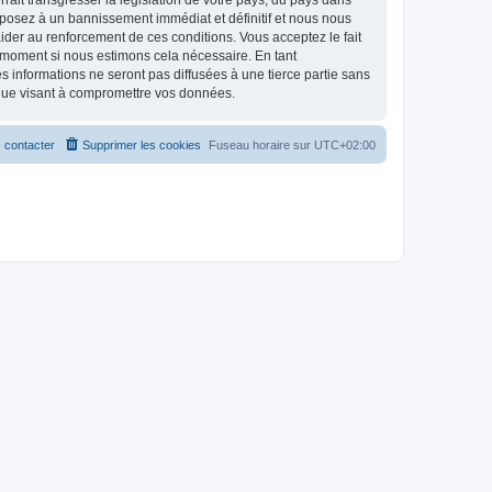
ait transgresser la législation de votre pays, du pays dans
xposez à un bannissement immédiat et définitif et nous nous
d’aider au renforcement de ces conditions. Vous acceptez le fait
l moment si nous estimons cela nécessaire. En tant
 informations ne seront pas diffusées à une tierce partie sans
ique visant à compromettre vos données.
 contacter
Supprimer les cookies
Fuseau horaire sur
UTC+02:00