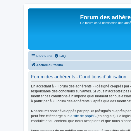
Forum des adhére
Ce forum est à destination des adhé
Raccourcis
FAQ
Accueil du forum
Forum des adhérents - Conditions d’utilisation
En accédant à « Forum des adhérents » (désigné ci-après par « 
responsable des conditions suivantes. Si vous n’acceptez pas d
modifier ces conditions à n’importe quel moment et nous essaie
à participer à « Forum des adhérents » après que des modificat
Nos forums sont développés par phpBB (désignés ci-après par «
peut être téléchargé sur
le site de phpBB
(en anglais). Le logic
conduite et du contenu que nous acceptons et que nous n’acce