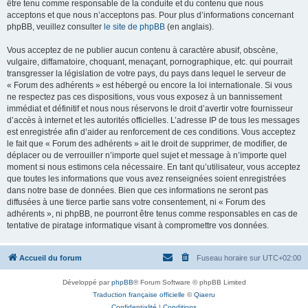
être tenu comme responsable de la conduite et du contenu que nous
acceptons et que nous n’acceptons pas. Pour plus d’informations concernant
phpBB, veuillez consulter
le site de phpBB
(en anglais).
Vous acceptez de ne publier aucun contenu à caractère abusif, obscène,
vulgaire, diffamatoire, choquant, menaçant, pornographique, etc. qui pourrait
transgresser la législation de votre pays, du pays dans lequel le serveur de
« Forum des adhérents » est hébergé ou encore la loi internationale. Si vous
ne respectez pas ces dispositions, vous vous exposez à un bannissement
immédiat et définitif et nous nous réservons le droit d’avertir votre fournisseur
d’accès à internet et les autorités officielles. L’adresse IP de tous les messages
est enregistrée afin d’aider au renforcement de ces conditions. Vous acceptez
le fait que « Forum des adhérents » ait le droit de supprimer, de modifier, de
déplacer ou de verrouiller n’importe quel sujet et message à n’importe quel
moment si nous estimons cela nécessaire. En tant qu’utilisateur, vous acceptez
que toutes les informations que vous avez renseignées soient enregistrées
dans notre base de données. Bien que ces informations ne seront pas
diffusées à une tierce partie sans votre consentement, ni « Forum des
adhérents », ni phpBB, ne pourront être tenus comme responsables en cas de
tentative de piratage informatique visant à compromettre vos données.
Accueil du forum
Fuseau horaire sur
UTC+02:00
Développé par
phpBB
® Forum Software © phpBB Limited
Traduction française officielle
©
Qiaeru
Confidentialité
|
Conditions