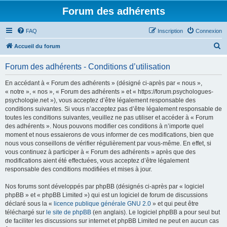
Forum des adhérents
FAQ
Inscription
Connexion
R
Accueil du forum
e
Forum des adhérents - Conditions d’utilisation
c
h
En accédant à « Forum des adhérents » (désigné ci-après par « nous »,
« notre », « nos », « Forum des adhérents » et « https://forum.psychologues-
e
psychologie.net »), vous acceptez d’être légalement responsable des
r
conditions suivantes. Si vous n’acceptez pas d’être légalement responsable de
toutes les conditions suivantes, veuillez ne pas utiliser et accéder à « Forum
c
des adhérents ». Nous pouvons modifier ces conditions à n’importe quel
h
moment et nous essaierons de vous informer de ces modifications, bien que
nous vous conseillons de vérifier régulièrement par vous-même. En effet, si
e
vous continuez à participer à « Forum des adhérents » après que des
r
modifications aient été effectuées, vous acceptez d’être légalement
responsable des conditions modifiées et mises à jour.
Nos forums sont développés par phpBB (désignés ci-après par « logiciel
phpBB » et « phpBB Limited ») qui est un logiciel de forum de discussions
déclaré sous la «
licence publique générale GNU 2.0
» et qui peut être
téléchargé sur
le site de phpBB
(en anglais). Le logiciel phpBB a pour seul but
de faciliter les discussions sur internet et phpBB Limited ne peut en aucun cas