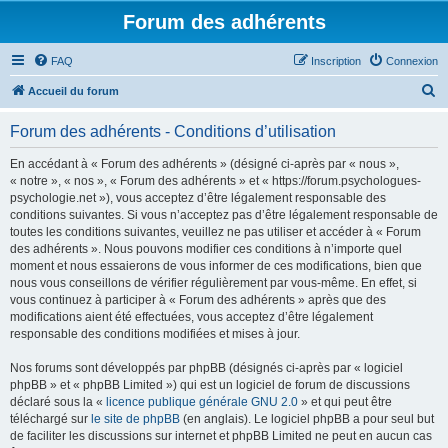
Forum des adhérents
FAQ
Inscription
Connexion
R
Accueil du forum
e
Forum des adhérents - Conditions d’utilisation
c
h
En accédant à « Forum des adhérents » (désigné ci-après par « nous »,
« notre », « nos », « Forum des adhérents » et « https://forum.psychologues-
e
psychologie.net »), vous acceptez d’être légalement responsable des
r
conditions suivantes. Si vous n’acceptez pas d’être légalement responsable de
toutes les conditions suivantes, veuillez ne pas utiliser et accéder à « Forum
c
des adhérents ». Nous pouvons modifier ces conditions à n’importe quel
h
moment et nous essaierons de vous informer de ces modifications, bien que
nous vous conseillons de vérifier régulièrement par vous-même. En effet, si
e
vous continuez à participer à « Forum des adhérents » après que des
r
modifications aient été effectuées, vous acceptez d’être légalement
responsable des conditions modifiées et mises à jour.
Nos forums sont développés par phpBB (désignés ci-après par « logiciel
phpBB » et « phpBB Limited ») qui est un logiciel de forum de discussions
déclaré sous la «
licence publique générale GNU 2.0
» et qui peut être
téléchargé sur
le site de phpBB
(en anglais). Le logiciel phpBB a pour seul but
de faciliter les discussions sur internet et phpBB Limited ne peut en aucun cas