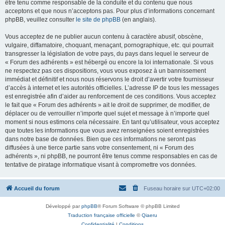
être tenu comme responsable de la conduite et du contenu que nous
acceptons et que nous n’acceptons pas. Pour plus d’informations concernant
phpBB, veuillez consulter
le site de phpBB
(en anglais).
Vous acceptez de ne publier aucun contenu à caractère abusif, obscène,
vulgaire, diffamatoire, choquant, menaçant, pornographique, etc. qui pourrait
transgresser la législation de votre pays, du pays dans lequel le serveur de
« Forum des adhérents » est hébergé ou encore la loi internationale. Si vous
ne respectez pas ces dispositions, vous vous exposez à un bannissement
immédiat et définitif et nous nous réservons le droit d’avertir votre fournisseur
d’accès à internet et les autorités officielles. L’adresse IP de tous les messages
est enregistrée afin d’aider au renforcement de ces conditions. Vous acceptez
le fait que « Forum des adhérents » ait le droit de supprimer, de modifier, de
déplacer ou de verrouiller n’importe quel sujet et message à n’importe quel
moment si nous estimons cela nécessaire. En tant qu’utilisateur, vous acceptez
que toutes les informations que vous avez renseignées soient enregistrées
dans notre base de données. Bien que ces informations ne seront pas
diffusées à une tierce partie sans votre consentement, ni « Forum des
adhérents », ni phpBB, ne pourront être tenus comme responsables en cas de
tentative de piratage informatique visant à compromettre vos données.
Accueil du forum
Fuseau horaire sur
UTC+02:00
Développé par
phpBB
® Forum Software © phpBB Limited
Traduction française officielle
©
Qiaeru
Confidentialité
|
Conditions