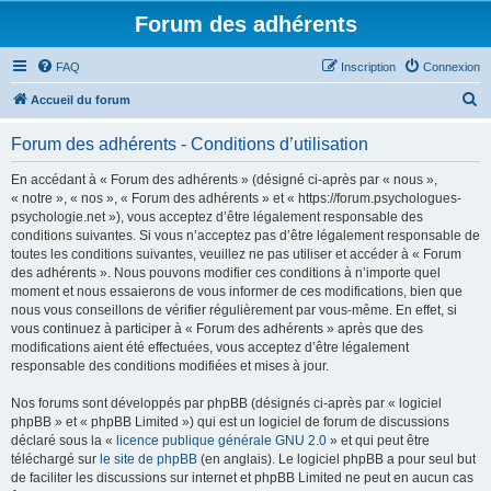
Forum des adhérents
FAQ
Inscription
Connexion
R
Accueil du forum
e
Forum des adhérents - Conditions d’utilisation
c
h
En accédant à « Forum des adhérents » (désigné ci-après par « nous »,
« notre », « nos », « Forum des adhérents » et « https://forum.psychologues-
e
psychologie.net »), vous acceptez d’être légalement responsable des
r
conditions suivantes. Si vous n’acceptez pas d’être légalement responsable de
toutes les conditions suivantes, veuillez ne pas utiliser et accéder à « Forum
c
des adhérents ». Nous pouvons modifier ces conditions à n’importe quel
h
moment et nous essaierons de vous informer de ces modifications, bien que
nous vous conseillons de vérifier régulièrement par vous-même. En effet, si
e
vous continuez à participer à « Forum des adhérents » après que des
r
modifications aient été effectuées, vous acceptez d’être légalement
responsable des conditions modifiées et mises à jour.
Nos forums sont développés par phpBB (désignés ci-après par « logiciel
phpBB » et « phpBB Limited ») qui est un logiciel de forum de discussions
déclaré sous la «
licence publique générale GNU 2.0
» et qui peut être
téléchargé sur
le site de phpBB
(en anglais). Le logiciel phpBB a pour seul but
de faciliter les discussions sur internet et phpBB Limited ne peut en aucun cas