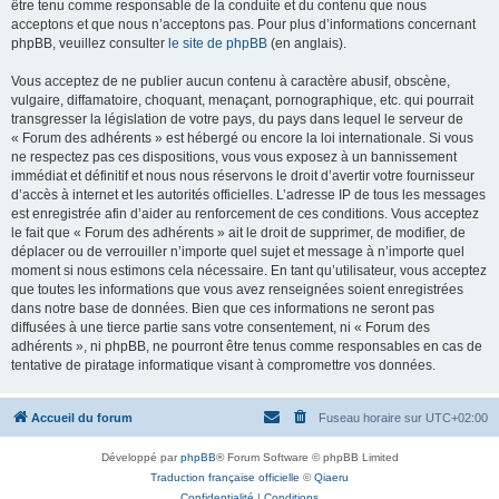
être tenu comme responsable de la conduite et du contenu que nous
acceptons et que nous n’acceptons pas. Pour plus d’informations concernant
phpBB, veuillez consulter
le site de phpBB
(en anglais).
Vous acceptez de ne publier aucun contenu à caractère abusif, obscène,
vulgaire, diffamatoire, choquant, menaçant, pornographique, etc. qui pourrait
transgresser la législation de votre pays, du pays dans lequel le serveur de
« Forum des adhérents » est hébergé ou encore la loi internationale. Si vous
ne respectez pas ces dispositions, vous vous exposez à un bannissement
immédiat et définitif et nous nous réservons le droit d’avertir votre fournisseur
d’accès à internet et les autorités officielles. L’adresse IP de tous les messages
est enregistrée afin d’aider au renforcement de ces conditions. Vous acceptez
le fait que « Forum des adhérents » ait le droit de supprimer, de modifier, de
déplacer ou de verrouiller n’importe quel sujet et message à n’importe quel
moment si nous estimons cela nécessaire. En tant qu’utilisateur, vous acceptez
que toutes les informations que vous avez renseignées soient enregistrées
dans notre base de données. Bien que ces informations ne seront pas
diffusées à une tierce partie sans votre consentement, ni « Forum des
adhérents », ni phpBB, ne pourront être tenus comme responsables en cas de
tentative de piratage informatique visant à compromettre vos données.
Accueil du forum
Fuseau horaire sur
UTC+02:00
Développé par
phpBB
® Forum Software © phpBB Limited
Traduction française officielle
©
Qiaeru
Confidentialité
|
Conditions