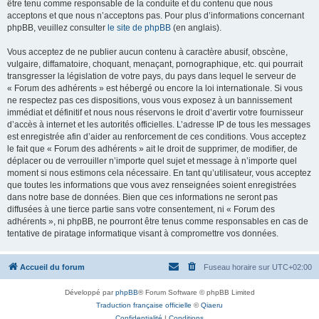
être tenu comme responsable de la conduite et du contenu que nous
acceptons et que nous n’acceptons pas. Pour plus d’informations concernant
phpBB, veuillez consulter
le site de phpBB
(en anglais).
Vous acceptez de ne publier aucun contenu à caractère abusif, obscène,
vulgaire, diffamatoire, choquant, menaçant, pornographique, etc. qui pourrait
transgresser la législation de votre pays, du pays dans lequel le serveur de
« Forum des adhérents » est hébergé ou encore la loi internationale. Si vous
ne respectez pas ces dispositions, vous vous exposez à un bannissement
immédiat et définitif et nous nous réservons le droit d’avertir votre fournisseur
d’accès à internet et les autorités officielles. L’adresse IP de tous les messages
est enregistrée afin d’aider au renforcement de ces conditions. Vous acceptez
le fait que « Forum des adhérents » ait le droit de supprimer, de modifier, de
déplacer ou de verrouiller n’importe quel sujet et message à n’importe quel
moment si nous estimons cela nécessaire. En tant qu’utilisateur, vous acceptez
que toutes les informations que vous avez renseignées soient enregistrées
dans notre base de données. Bien que ces informations ne seront pas
diffusées à une tierce partie sans votre consentement, ni « Forum des
adhérents », ni phpBB, ne pourront être tenus comme responsables en cas de
tentative de piratage informatique visant à compromettre vos données.
Accueil du forum
Fuseau horaire sur
UTC+02:00
Développé par
phpBB
® Forum Software © phpBB Limited
Traduction française officielle
©
Qiaeru
Confidentialité
|
Conditions