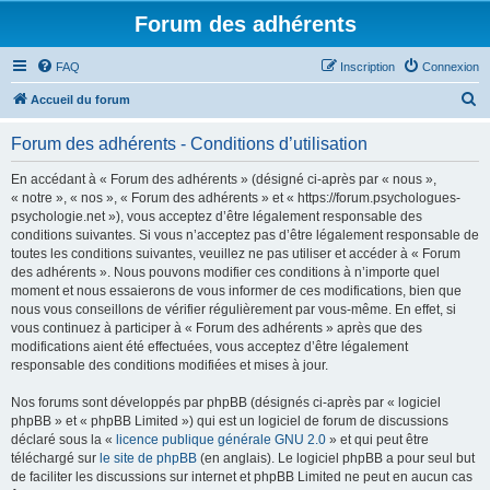
Forum des adhérents
FAQ
Inscription
Connexion
R
Accueil du forum
e
Forum des adhérents - Conditions d’utilisation
c
h
En accédant à « Forum des adhérents » (désigné ci-après par « nous »,
« notre », « nos », « Forum des adhérents » et « https://forum.psychologues-
e
psychologie.net »), vous acceptez d’être légalement responsable des
r
conditions suivantes. Si vous n’acceptez pas d’être légalement responsable de
toutes les conditions suivantes, veuillez ne pas utiliser et accéder à « Forum
c
des adhérents ». Nous pouvons modifier ces conditions à n’importe quel
h
moment et nous essaierons de vous informer de ces modifications, bien que
nous vous conseillons de vérifier régulièrement par vous-même. En effet, si
e
vous continuez à participer à « Forum des adhérents » après que des
r
modifications aient été effectuées, vous acceptez d’être légalement
responsable des conditions modifiées et mises à jour.
Nos forums sont développés par phpBB (désignés ci-après par « logiciel
phpBB » et « phpBB Limited ») qui est un logiciel de forum de discussions
déclaré sous la «
licence publique générale GNU 2.0
» et qui peut être
téléchargé sur
le site de phpBB
(en anglais). Le logiciel phpBB a pour seul but
de faciliter les discussions sur internet et phpBB Limited ne peut en aucun cas