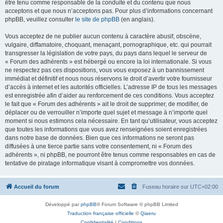
être tenu comme responsable de la conduite et du contenu que nous
acceptons et que nous n’acceptons pas. Pour plus d’informations concernant
phpBB, veuillez consulter
le site de phpBB
(en anglais).
Vous acceptez de ne publier aucun contenu à caractère abusif, obscène,
vulgaire, diffamatoire, choquant, menaçant, pornographique, etc. qui pourrait
transgresser la législation de votre pays, du pays dans lequel le serveur de
« Forum des adhérents » est hébergé ou encore la loi internationale. Si vous
ne respectez pas ces dispositions, vous vous exposez à un bannissement
immédiat et définitif et nous nous réservons le droit d’avertir votre fournisseur
d’accès à internet et les autorités officielles. L’adresse IP de tous les messages
est enregistrée afin d’aider au renforcement de ces conditions. Vous acceptez
le fait que « Forum des adhérents » ait le droit de supprimer, de modifier, de
déplacer ou de verrouiller n’importe quel sujet et message à n’importe quel
moment si nous estimons cela nécessaire. En tant qu’utilisateur, vous acceptez
que toutes les informations que vous avez renseignées soient enregistrées
dans notre base de données. Bien que ces informations ne seront pas
diffusées à une tierce partie sans votre consentement, ni « Forum des
adhérents », ni phpBB, ne pourront être tenus comme responsables en cas de
tentative de piratage informatique visant à compromettre vos données.
Accueil du forum
Fuseau horaire sur
UTC+02:00
Développé par
phpBB
® Forum Software © phpBB Limited
Traduction française officielle
©
Qiaeru
Confidentialité
|
Conditions