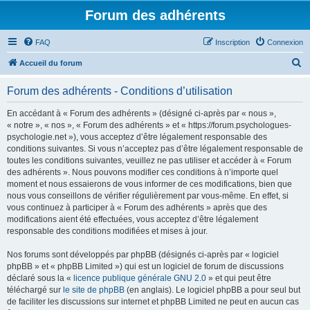
Forum des adhérents
FAQ
Inscription
Connexion
R
Accueil du forum
e
Forum des adhérents - Conditions d’utilisation
c
h
En accédant à « Forum des adhérents » (désigné ci-après par « nous »,
« notre », « nos », « Forum des adhérents » et « https://forum.psychologues-
e
psychologie.net »), vous acceptez d’être légalement responsable des
r
conditions suivantes. Si vous n’acceptez pas d’être légalement responsable de
toutes les conditions suivantes, veuillez ne pas utiliser et accéder à « Forum
c
des adhérents ». Nous pouvons modifier ces conditions à n’importe quel
h
moment et nous essaierons de vous informer de ces modifications, bien que
nous vous conseillons de vérifier régulièrement par vous-même. En effet, si
e
vous continuez à participer à « Forum des adhérents » après que des
r
modifications aient été effectuées, vous acceptez d’être légalement
responsable des conditions modifiées et mises à jour.
Nos forums sont développés par phpBB (désignés ci-après par « logiciel
phpBB » et « phpBB Limited ») qui est un logiciel de forum de discussions
déclaré sous la «
licence publique générale GNU 2.0
» et qui peut être
téléchargé sur
le site de phpBB
(en anglais). Le logiciel phpBB a pour seul but
de faciliter les discussions sur internet et phpBB Limited ne peut en aucun cas