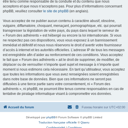
être tenu comme responsable de la conduite et du contenu que nous
acceptons et que nous n’acceptons pas. Pour plus d’informations concernant
phpBB, veuillez consulter
le site de phpBB
(en anglais).
Vous acceptez de ne publier aucun contenu à caractère abusif, obscène,
vulgaire, diffamatoire, choquant, menaçant, pornographique, etc. qui pourrait
transgresser la législation de votre pays, du pays dans lequel le serveur de
« Forum des adhérents » est hébergé ou encore la loi internationale. Si vous
ne respectez pas ces dispositions, vous vous exposez à un bannissement
immédiat et définitif et nous nous réservons le droit d’avertir votre fournisseur
d’accès à internet et les autorités officielles. L’adresse IP de tous les messages
est enregistrée afin d’aider au renforcement de ces conditions. Vous acceptez
le fait que « Forum des adhérents » ait le droit de supprimer, de modifier, de
déplacer ou de verrouiller n’importe quel sujet et message à n’importe quel
moment si nous estimons cela nécessaire. En tant qu’utilisateur, vous acceptez
que toutes les informations que vous avez renseignées soient enregistrées
dans notre base de données. Bien que ces informations ne seront pas
diffusées à une tierce partie sans votre consentement, ni « Forum des
adhérents », ni phpBB, ne pourront être tenus comme responsables en cas de
tentative de piratage informatique visant à compromettre vos données.
Accueil du forum
Fuseau horaire sur
UTC+02:00
Développé par
phpBB
® Forum Software © phpBB Limited
Traduction française officielle
©
Qiaeru
Confidentialité
|
Conditions