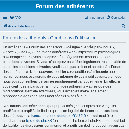
Forum des adhérents
FAQ
Inscription
Connexion
R
Accueil du forum
e
Forum des adhérents - Conditions d’utilisation
c
h
En accédant à « Forum des adhérents » (désigné ci-après par « nous »,
« notre », « nos », « Forum des adhérents » et « https://forum.psychologues-
e
psychologie.net »), vous acceptez d’être légalement responsable des
r
conditions suivantes. Si vous n’acceptez pas d’être légalement responsable de
toutes les conditions suivantes, veuillez ne pas utiliser et accéder à « Forum
c
des adhérents ». Nous pouvons modifier ces conditions à n’importe quel
h
moment et nous essaierons de vous informer de ces modifications, bien que
nous vous conseillons de vérifier régulièrement par vous-même. En effet, si
e
vous continuez à participer à « Forum des adhérents » après que des
r
modifications aient été effectuées, vous acceptez d’être légalement
responsable des conditions modifiées et mises à jour.
Nos forums sont développés par phpBB (désignés ci-après par « logiciel
phpBB » et « phpBB Limited ») qui est un logiciel de forum de discussions
déclaré sous la «
licence publique générale GNU 2.0
» et qui peut être
téléchargé sur
le site de phpBB
(en anglais). Le logiciel phpBB a pour seul but
de faciliter les discussions sur internet et phpBB Limited ne peut en aucun cas