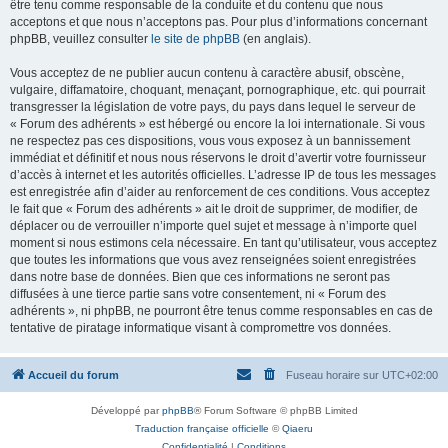
être tenu comme responsable de la conduite et du contenu que nous
acceptons et que nous n’acceptons pas. Pour plus d’informations concernant
phpBB, veuillez consulter
le site de phpBB
(en anglais).
Vous acceptez de ne publier aucun contenu à caractère abusif, obscène,
vulgaire, diffamatoire, choquant, menaçant, pornographique, etc. qui pourrait
transgresser la législation de votre pays, du pays dans lequel le serveur de
« Forum des adhérents » est hébergé ou encore la loi internationale. Si vous
ne respectez pas ces dispositions, vous vous exposez à un bannissement
immédiat et définitif et nous nous réservons le droit d’avertir votre fournisseur
d’accès à internet et les autorités officielles. L’adresse IP de tous les messages
est enregistrée afin d’aider au renforcement de ces conditions. Vous acceptez
le fait que « Forum des adhérents » ait le droit de supprimer, de modifier, de
déplacer ou de verrouiller n’importe quel sujet et message à n’importe quel
moment si nous estimons cela nécessaire. En tant qu’utilisateur, vous acceptez
que toutes les informations que vous avez renseignées soient enregistrées
dans notre base de données. Bien que ces informations ne seront pas
diffusées à une tierce partie sans votre consentement, ni « Forum des
adhérents », ni phpBB, ne pourront être tenus comme responsables en cas de
tentative de piratage informatique visant à compromettre vos données.
Accueil du forum
Fuseau horaire sur
UTC+02:00
Développé par
phpBB
® Forum Software © phpBB Limited
Traduction française officielle
©
Qiaeru
Confidentialité
|
Conditions