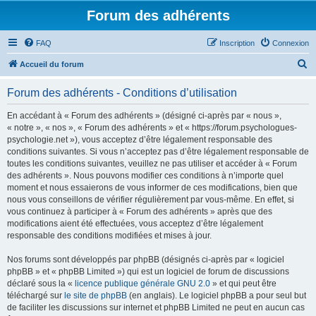
Forum des adhérents
FAQ
Inscription
Connexion
R
Accueil du forum
e
Forum des adhérents - Conditions d’utilisation
c
h
En accédant à « Forum des adhérents » (désigné ci-après par « nous »,
« notre », « nos », « Forum des adhérents » et « https://forum.psychologues-
e
psychologie.net »), vous acceptez d’être légalement responsable des
r
conditions suivantes. Si vous n’acceptez pas d’être légalement responsable de
toutes les conditions suivantes, veuillez ne pas utiliser et accéder à « Forum
c
des adhérents ». Nous pouvons modifier ces conditions à n’importe quel
h
moment et nous essaierons de vous informer de ces modifications, bien que
nous vous conseillons de vérifier régulièrement par vous-même. En effet, si
e
vous continuez à participer à « Forum des adhérents » après que des
r
modifications aient été effectuées, vous acceptez d’être légalement
responsable des conditions modifiées et mises à jour.
Nos forums sont développés par phpBB (désignés ci-après par « logiciel
phpBB » et « phpBB Limited ») qui est un logiciel de forum de discussions
déclaré sous la «
licence publique générale GNU 2.0
» et qui peut être
téléchargé sur
le site de phpBB
(en anglais). Le logiciel phpBB a pour seul but
de faciliter les discussions sur internet et phpBB Limited ne peut en aucun cas