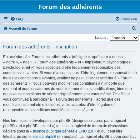
Forum des adhérents
FAQ
Connexion
R
Accueil du forum
e
Langue :
c
Forum des adhérents - Inscription
h
En accédant à « Forum des adhérents » (désigné ci-après par « nous »,
e
« notre », « nos », « Forum des adhérents » et « https://forum.psychologues-
r
psychologie.net »), vous acceptez d’être légalement responsable des
conditions suivantes. Si vous n’acceptez pas d’être légalement responsable de
c
toutes les conditions suivantes, veuillez ne pas utiliser et accéder à « Forum
h
des adhérents ». Nous pouvons modifier ces conditions à n’importe quel
e
moment et nous essaierons de vous informer de ces modifications, bien que
nous vous conseillons de vérifier régulièrement par vous-même. En effet, si
r
vous continuez à participer à « Forum des adhérents » après que des
modifications aient été effectuées, vous acceptez d’être légalement
responsable des conditions modifiées et mises à jour.
Nos forums sont développés par phpBB (désignés ci-après par « logiciel
phpBB » et « phpBB Limited ») qui est un logiciel de forum de discussions
déclaré sous la «
licence publique générale GNU 2.0
» et qui peut être
téléchargé sur
le site de phpBB
(en anglais). Le logiciel phpBB a pour seul but