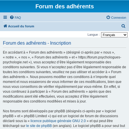
Forum des adhérents
FAQ
Connexion
R
Accueil du forum
e
Langue :
c
Forum des adhérents - Inscription
h
En accédant à « Forum des adhérents » (désigné ci-après par « nous »,
e
« notre », « nos », « Forum des adhérents » et « https://forum.psychologues-
r
psychologie.net »), vous acceptez d’être légalement responsable des
conditions suivantes. Si vous n’acceptez pas d’être légalement responsable de
c
toutes les conditions suivantes, veuillez ne pas utiliser et accéder à « Forum
h
des adhérents ». Nous pouvons modifier ces conditions à n’importe quel
e
moment et nous essaierons de vous informer de ces modifications, bien que
nous vous conseillons de vérifier régulièrement par vous-même. En effet, si
r
vous continuez à participer à « Forum des adhérents » après que des
modifications aient été effectuées, vous acceptez d’être légalement
responsable des conditions modifiées et mises à jour.
Nos forums sont développés par phpBB (désignés ci-après par « logiciel
phpBB » et « phpBB Limited ») qui est un logiciel de forum de discussions
déclaré sous la «
licence publique générale GNU 2.0
» et qui peut être
téléchargé sur
le site de phpBB
(en anglais). Le logiciel phpBB a pour seul but