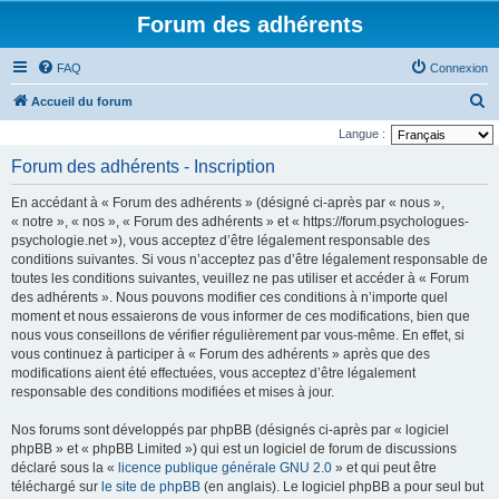
Forum des adhérents
FAQ
Connexion
R
Accueil du forum
e
Langue :
c
Forum des adhérents - Inscription
h
En accédant à « Forum des adhérents » (désigné ci-après par « nous »,
e
« notre », « nos », « Forum des adhérents » et « https://forum.psychologues-
r
psychologie.net »), vous acceptez d’être légalement responsable des
conditions suivantes. Si vous n’acceptez pas d’être légalement responsable de
c
toutes les conditions suivantes, veuillez ne pas utiliser et accéder à « Forum
h
des adhérents ». Nous pouvons modifier ces conditions à n’importe quel
e
moment et nous essaierons de vous informer de ces modifications, bien que
nous vous conseillons de vérifier régulièrement par vous-même. En effet, si
r
vous continuez à participer à « Forum des adhérents » après que des
modifications aient été effectuées, vous acceptez d’être légalement
responsable des conditions modifiées et mises à jour.
Nos forums sont développés par phpBB (désignés ci-après par « logiciel
phpBB » et « phpBB Limited ») qui est un logiciel de forum de discussions
déclaré sous la «
licence publique générale GNU 2.0
» et qui peut être
téléchargé sur
le site de phpBB
(en anglais). Le logiciel phpBB a pour seul but