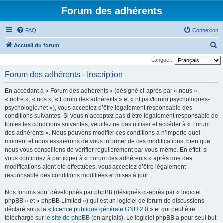
Forum des adhérents
FAQ
Connexion
R
Accueil du forum
e
Langue :
c
Forum des adhérents - Inscription
h
En accédant à « Forum des adhérents » (désigné ci-après par « nous »,
e
« notre », « nos », « Forum des adhérents » et « https://forum.psychologues-
r
psychologie.net »), vous acceptez d’être légalement responsable des
conditions suivantes. Si vous n’acceptez pas d’être légalement responsable de
c
toutes les conditions suivantes, veuillez ne pas utiliser et accéder à « Forum
h
des adhérents ». Nous pouvons modifier ces conditions à n’importe quel
e
moment et nous essaierons de vous informer de ces modifications, bien que
nous vous conseillons de vérifier régulièrement par vous-même. En effet, si
r
vous continuez à participer à « Forum des adhérents » après que des
modifications aient été effectuées, vous acceptez d’être légalement
responsable des conditions modifiées et mises à jour.
Nos forums sont développés par phpBB (désignés ci-après par « logiciel
phpBB » et « phpBB Limited ») qui est un logiciel de forum de discussions
déclaré sous la «
licence publique générale GNU 2.0
» et qui peut être
téléchargé sur
le site de phpBB
(en anglais). Le logiciel phpBB a pour seul but