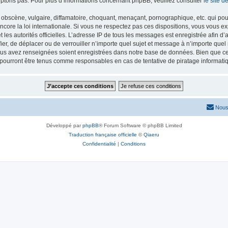
ptons pas. Pour plus d’informations concernant phpBB, veuillez consulter
le site 
obscène, vulgaire, diffamatoire, choquant, menaçant, pornographique, etc. qui pourr
core la loi internationale. Si vous ne respectez pas ces dispositions, vous vous e
 et les autorités officielles. L’adresse IP de tous les messages est enregistrée afin 
fier, de déplacer ou de verrouiller n’importe quel sujet et message à n’importe que
vous avez renseignées soient enregistrées dans notre base de données. Bien que ces
 pourront être tenus comme responsables en cas de tentative de piratage informat
Nous
Développé par
phpBB
® Forum Software © phpBB Limited
Traduction française officielle
©
Qiaeru
Confidentialité
|
Conditions