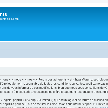
nts
rents de la Ffpp
nous », « notre », « nos », « Forum des adhérents » et « https://forum.psychologu
’être légalement responsable de toutes les conditions suivantes, veuillez ne pas 
rons de vous informer de ces modifications, bien que nous vous conseillons de vér
ions aient été effectuées, vous acceptez d’être légalement responsable des conditi
 logiciel phpBB » et « phpBB Limited ») qui est un logiciel de forum de discussio
iel phpBB a pour seul but de faciliter les discussions sur internet et phpBB Limit