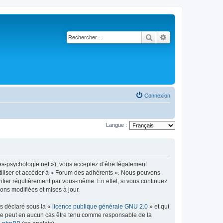
Rechercher
Recherche avancé
Connexion
Langue :
es-psychologie.net »), vous acceptez d’être légalement
utiliser et accéder à « Forum des adhérents ». Nous pouvons
ifier régulièrement par vous-même. En effet, si vous continuez
ons modifiées et mises à jour.
ns déclaré sous la «
licence publique générale GNU 2.0
» et qui
ed ne peut en aucun cas être tenu comme responsable de la