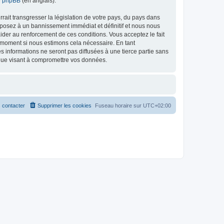
de phpBB
(en anglais).
ait transgresser la législation de votre pays, du pays dans
xposez à un bannissement immédiat et définitif et nous nous
d’aider au renforcement de ces conditions. Vous acceptez le fait
l moment si nous estimons cela nécessaire. En tant
 informations ne seront pas diffusées à une tierce partie sans
ique visant à compromettre vos données.
 contacter
Supprimer les cookies
Fuseau horaire sur
UTC+02:00