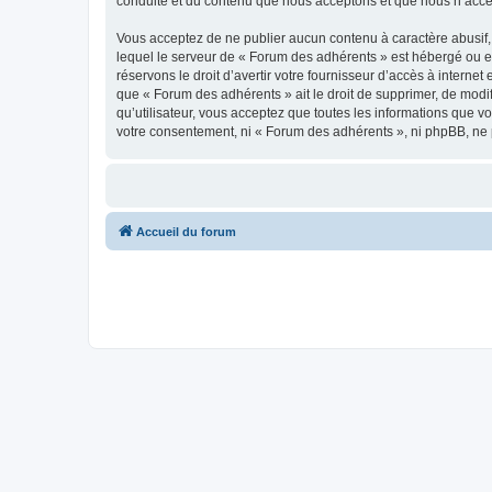
conduite et du contenu que nous acceptons et que nous n’acce
Vous acceptez de ne publier aucun contenu à caractère abusif, 
lequel le serveur de « Forum des adhérents » est hébergé ou en
réservons le droit d’avertir votre fournisseur d’accès à internet
que « Forum des adhérents » ait le droit de supprimer, de modi
qu’utilisateur, vous acceptez que toutes les informations que 
votre consentement, ni « Forum des adhérents », ni phpBB, ne
Accueil du forum