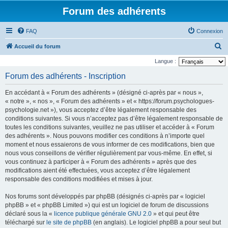
Forum des adhérents
FAQ
Connexion
R
Accueil du forum
e
Langue :
c
Forum des adhérents - Inscription
h
En accédant à « Forum des adhérents » (désigné ci-après par « nous »,
e
« notre », « nos », « Forum des adhérents » et « https://forum.psychologues-
r
psychologie.net »), vous acceptez d’être légalement responsable des
conditions suivantes. Si vous n’acceptez pas d’être légalement responsable de
c
toutes les conditions suivantes, veuillez ne pas utiliser et accéder à « Forum
h
des adhérents ». Nous pouvons modifier ces conditions à n’importe quel
e
moment et nous essaierons de vous informer de ces modifications, bien que
nous vous conseillons de vérifier régulièrement par vous-même. En effet, si
r
vous continuez à participer à « Forum des adhérents » après que des
modifications aient été effectuées, vous acceptez d’être légalement
responsable des conditions modifiées et mises à jour.
Nos forums sont développés par phpBB (désignés ci-après par « logiciel
phpBB » et « phpBB Limited ») qui est un logiciel de forum de discussions
déclaré sous la «
licence publique générale GNU 2.0
» et qui peut être
téléchargé sur
le site de phpBB
(en anglais). Le logiciel phpBB a pour seul but