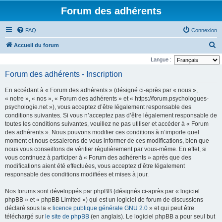
Forum des adhérents
FAQ
Connexion
R
Accueil du forum
e
Langue :
c
Forum des adhérents - Inscription
h
En accédant à « Forum des adhérents » (désigné ci-après par « nous »,
e
« notre », « nos », « Forum des adhérents » et « https://forum.psychologues-
r
psychologie.net »), vous acceptez d’être légalement responsable des
conditions suivantes. Si vous n’acceptez pas d’être légalement responsable de
c
toutes les conditions suivantes, veuillez ne pas utiliser et accéder à « Forum
h
des adhérents ». Nous pouvons modifier ces conditions à n’importe quel
e
moment et nous essaierons de vous informer de ces modifications, bien que
nous vous conseillons de vérifier régulièrement par vous-même. En effet, si
r
vous continuez à participer à « Forum des adhérents » après que des
modifications aient été effectuées, vous acceptez d’être légalement
responsable des conditions modifiées et mises à jour.
Nos forums sont développés par phpBB (désignés ci-après par « logiciel
phpBB » et « phpBB Limited ») qui est un logiciel de forum de discussions
déclaré sous la «
licence publique générale GNU 2.0
» et qui peut être
téléchargé sur
le site de phpBB
(en anglais). Le logiciel phpBB a pour seul but