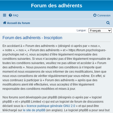
Forum des adhérents
FAQ
Connexion
R
Accueil du forum
e
Langue :
c
Forum des adhérents - Inscription
h
En accédant à « Forum des adhérents » (désigné ci-après par « nous »,
e
« notre », « nos », « Forum des adhérents » et « https://forum.psychologues-
r
psychologie.net »), vous acceptez d’être légalement responsable des
conditions suivantes. Si vous n’acceptez pas d’être légalement responsable de
c
toutes les conditions suivantes, veuillez ne pas utiliser et accéder à « Forum
h
des adhérents ». Nous pouvons modifier ces conditions à n’importe quel
e
moment et nous essaierons de vous informer de ces modifications, bien que
nous vous conseillons de vérifier régulièrement par vous-même. En effet, si
r
vous continuez à participer à « Forum des adhérents » après que des
modifications aient été effectuées, vous acceptez d’être légalement
responsable des conditions modifiées et mises à jour.
Nos forums sont développés par phpBB (désignés ci-après par « logiciel
phpBB » et « phpBB Limited ») qui est un logiciel de forum de discussions
déclaré sous la «
licence publique générale GNU 2.0
» et qui peut être
téléchargé sur
le site de phpBB
(en anglais). Le logiciel phpBB a pour seul but