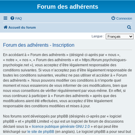
Forum des adhérents
FAQ
Connexion
R
Accueil du forum
e
Langue :
c
Forum des adhérents - Inscription
h
En accédant à « Forum des adhérents » (désigné ci-après par « nous »,
e
« notre », « nos », « Forum des adhérents » et « https://forum.psychologues-
r
psychologie.net »), vous acceptez d’être légalement responsable des
conditions suivantes. Si vous n’acceptez pas d’être légalement responsable de
c
toutes les conditions suivantes, veuillez ne pas utiliser et accéder à « Forum
h
des adhérents ». Nous pouvons modifier ces conditions à n’importe quel
e
moment et nous essaierons de vous informer de ces modifications, bien que
nous vous conseillons de vérifier régulièrement par vous-même. En effet, si
r
vous continuez à participer à « Forum des adhérents » après que des
modifications aient été effectuées, vous acceptez d’être légalement
responsable des conditions modifiées et mises à jour.
Nos forums sont développés par phpBB (désignés ci-après par « logiciel
phpBB » et « phpBB Limited ») qui est un logiciel de forum de discussions
déclaré sous la «
licence publique générale GNU 2.0
» et qui peut être
téléchargé sur
le site de phpBB
(en anglais). Le logiciel phpBB a pour seul but