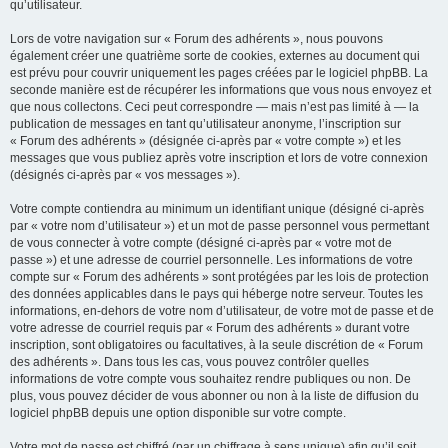
qu’utilisateur.
Lors de votre navigation sur « Forum des adhérents », nous pouvons
également créer une quatrième sorte de cookies, externes au document qui
est prévu pour couvrir uniquement les pages créées par le logiciel phpBB. La
seconde manière est de récupérer les informations que vous nous envoyez et
que nous collectons. Ceci peut correspondre — mais n’est pas limité à — la
publication de messages en tant qu’utilisateur anonyme, l’inscription sur
« Forum des adhérents » (désignée ci-après par « votre compte ») et les
messages que vous publiez après votre inscription et lors de votre connexion
(désignés ci-après par « vos messages »).
Votre compte contiendra au minimum un identifiant unique (désigné ci-après
par « votre nom d’utilisateur ») et un mot de passe personnel vous permettant
de vous connecter à votre compte (désigné ci-après par « votre mot de
passe ») et une adresse de courriel personnelle. Les informations de votre
compte sur « Forum des adhérents » sont protégées par les lois de protection
des données applicables dans le pays qui héberge notre serveur. Toutes les
informations, en-dehors de votre nom d’utilisateur, de votre mot de passe et de
votre adresse de courriel requis par « Forum des adhérents » durant votre
inscription, sont obligatoires ou facultatives, à la seule discrétion de « Forum
des adhérents ». Dans tous les cas, vous pouvez contrôler quelles
informations de votre compte vous souhaitez rendre publiques ou non. De
plus, vous pouvez décider de vous abonner ou non à la liste de diffusion du
logiciel phpBB depuis une option disponible sur votre compte.
Votre mot de passe est chiffré (par un chiffrage à sens unique) afin qu’il soit