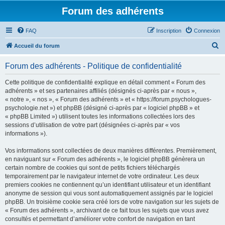
Forum des adhérents
FAQ
Inscription
Connexion
R
Accueil du forum
e
Forum des adhérents - Politique de confidentialité
c
h
Cette politique de confidentialité explique en détail comment « Forum des
adhérents » et ses partenaires affiliés (désignés ci-après par « nous »,
e
« notre », « nos », « Forum des adhérents » et « https://forum.psychologues-
r
psychologie.net ») et phpBB (désigné ci-après par « logiciel phpBB » et
« phpBB Limited ») utilisent toutes les informations collectées lors des
c
sessions d’utilisation de votre part (désignées ci-après par « vos
h
informations »).
e
Vos informations sont collectées de deux manières différentes. Premièrement,
r
en naviguant sur « Forum des adhérents », le logiciel phpBB génèrera un
certain nombre de cookies qui sont de petits fichiers téléchargés
temporairement par le navigateur internet de votre ordinateur. Les deux
premiers cookies ne contiennent qu’un identifiant utilisateur et un identifiant
anonyme de session qui vous sont automatiquement assignés par le logiciel
phpBB. Un troisième cookie sera créé lors de votre navigation sur les sujets de
« Forum des adhérents », archivant de ce fait tous les sujets que vous avez
consultés et permettant d’améliorer votre confort de navigation en tant