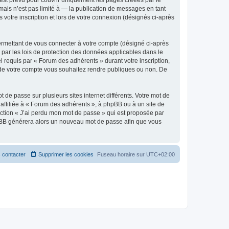
est prévu pour couvrir uniquement les pages créées par le
ais n’est pas limité à — la publication de messages en tant
 votre inscription et lors de votre connexion (désignés ci-après
ermettant de vous connecter à votre compte (désigné ci-après
 par les lois de protection des données applicables dans le
l requis par « Forum des adhérents » durant votre inscription,
ns de votre compte vous souhaitez rendre publiques ou non. De
 de passe sur plusieurs sites internet différents. Votre mot de
ffiliée à « Forum des adhérents », à phpBB ou à un site de
nction « J’ai perdu mon mot de passe » qui est proposée par
 phpBB générera alors un nouveau mot de passe afin que vous
 contacter
Supprimer les cookies
Fuseau horaire sur
UTC+02:00