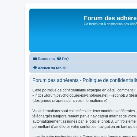
Forum des adhére
Ce forum est à destination des adhé
Raccourcis
FAQ
Accueil du forum
Forum des adhérents - Politique de confidentiali
Cette politique de confidentialité explique en détail comment «
« https://forum.psychologues-psychologie.net ») et phpBB (désign
(désignées ci-après par « vos informations »).
Vos informations sont collectées de deux manières différentes.
téléchargés temporairement par le navigateur internet de votre 
automatiquement assignés par le logiciel phpBB. Un troisième co
permettant d’améliorer votre confort de navigation en tant qu’uti