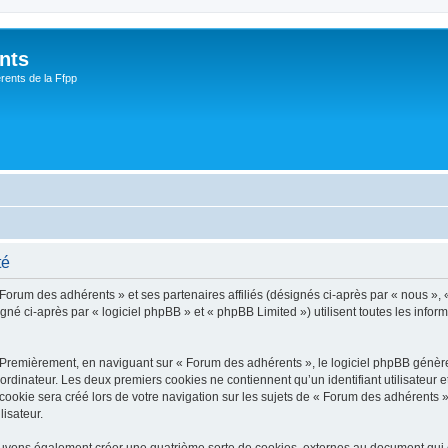
nts
rents de la Ffpp
té
 Forum des adhérents » et ses partenaires affiliés (désignés ci-après par « nous », 
é ci-après par « logiciel phpBB » et « phpBB Limited ») utilisent toutes les informa
 Premièrement, en naviguant sur « Forum des adhérents », le logiciel phpBB génèrer
ordinateur. Les deux premiers cookies ne contiennent qu’un identifiant utilisateur 
okie sera créé lors de votre navigation sur les sujets de « Forum des adhérents », 
lisateur.