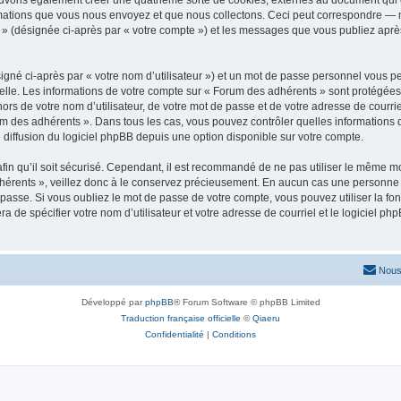
ouvons également créer une quatrième sorte de cookies, externes au document qui 
mations que vous nous envoyez et que nous collectons. Ceci peut correspondre — m
 » (désignée ci-après par « votre compte ») et les messages que vous publiez après
igné ci-après par « votre nom d’utilisateur ») et un mot de passe personnel vous p
elle. Les informations de votre compte sur « Forum des adhérents » sont protégées
ors de votre nom d’utilisateur, de votre mot de passe et de votre adresse de courrie
Forum des adhérents ». Dans tous les cas, vous pouvez contrôler quelles informatio
 diffusion du logiciel phpBB depuis une option disponible sur votre compte.
afin qu’il soit sécurisé. Cependant, il est recommandé de ne pas utiliser le même mot
érents », veillez donc à le conservez précieusement. En aucun cas une personne a
passe. Si vous oubliez le mot de passe de votre compte, vous pouvez utiliser la fo
ra de spécifier votre nom d’utilisateur et votre adresse de courriel et le logiciel
Nous
Développé par
phpBB
® Forum Software © phpBB Limited
Traduction française officielle
©
Qiaeru
Confidentialité
|
Conditions