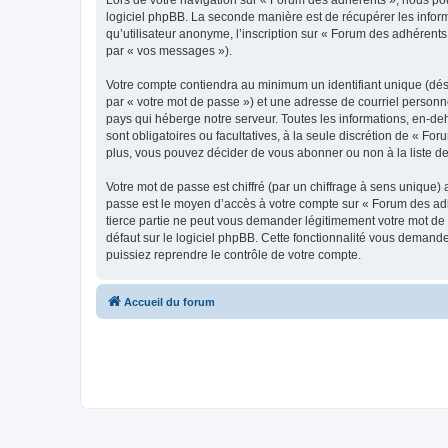
Lors de votre navigation sur « Forum des adhérents », nous p
logiciel phpBB. La seconde manière est de récupérer les infor
qu’utilisateur anonyme, l’inscription sur « Forum des adhérents
par « vos messages »).
Votre compte contiendra au minimum un identifiant unique (dés
par « votre mot de passe ») et une adresse de courriel personn
pays qui héberge notre serveur. Toutes les informations, en-deh
sont obligatoires ou facultatives, à la seule discrétion de « 
plus, vous pouvez décider de vous abonner ou non à la liste de
Votre mot de passe est chiffré (par un chiffrage à sens unique) 
passe est le moyen d’accès à votre compte sur « Forum des adh
tierce partie ne peut vous demander légitimement votre mot de 
défaut sur le logiciel phpBB. Cette fonctionnalité vous demande
puissiez reprendre le contrôle de votre compte.
Accueil du forum