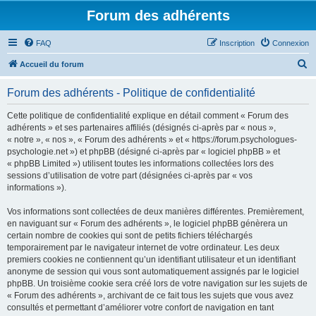
Forum des adhérents
FAQ
Inscription
Connexion
R
Accueil du forum
e
Forum des adhérents - Politique de confidentialité
c
h
Cette politique de confidentialité explique en détail comment « Forum des
adhérents » et ses partenaires affiliés (désignés ci-après par « nous »,
e
« notre », « nos », « Forum des adhérents » et « https://forum.psychologues-
r
psychologie.net ») et phpBB (désigné ci-après par « logiciel phpBB » et
« phpBB Limited ») utilisent toutes les informations collectées lors des
c
sessions d’utilisation de votre part (désignées ci-après par « vos
h
informations »).
e
Vos informations sont collectées de deux manières différentes. Premièrement,
r
en naviguant sur « Forum des adhérents », le logiciel phpBB génèrera un
certain nombre de cookies qui sont de petits fichiers téléchargés
temporairement par le navigateur internet de votre ordinateur. Les deux
premiers cookies ne contiennent qu’un identifiant utilisateur et un identifiant
anonyme de session qui vous sont automatiquement assignés par le logiciel
phpBB. Un troisième cookie sera créé lors de votre navigation sur les sujets de
« Forum des adhérents », archivant de ce fait tous les sujets que vous avez
consultés et permettant d’améliorer votre confort de navigation en tant