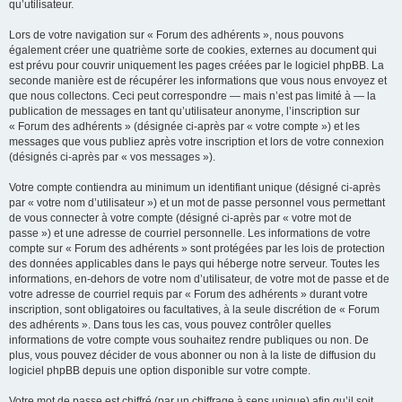
qu’utilisateur.
Lors de votre navigation sur « Forum des adhérents », nous pouvons
également créer une quatrième sorte de cookies, externes au document qui
est prévu pour couvrir uniquement les pages créées par le logiciel phpBB. La
seconde manière est de récupérer les informations que vous nous envoyez et
que nous collectons. Ceci peut correspondre — mais n’est pas limité à — la
publication de messages en tant qu’utilisateur anonyme, l’inscription sur
« Forum des adhérents » (désignée ci-après par « votre compte ») et les
messages que vous publiez après votre inscription et lors de votre connexion
(désignés ci-après par « vos messages »).
Votre compte contiendra au minimum un identifiant unique (désigné ci-après
par « votre nom d’utilisateur ») et un mot de passe personnel vous permettant
de vous connecter à votre compte (désigné ci-après par « votre mot de
passe ») et une adresse de courriel personnelle. Les informations de votre
compte sur « Forum des adhérents » sont protégées par les lois de protection
des données applicables dans le pays qui héberge notre serveur. Toutes les
informations, en-dehors de votre nom d’utilisateur, de votre mot de passe et de
votre adresse de courriel requis par « Forum des adhérents » durant votre
inscription, sont obligatoires ou facultatives, à la seule discrétion de « Forum
des adhérents ». Dans tous les cas, vous pouvez contrôler quelles
informations de votre compte vous souhaitez rendre publiques ou non. De
plus, vous pouvez décider de vous abonner ou non à la liste de diffusion du
logiciel phpBB depuis une option disponible sur votre compte.
Votre mot de passe est chiffré (par un chiffrage à sens unique) afin qu’il soit