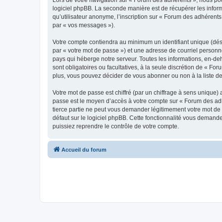
Lors de votre navigation sur « Forum des adhérents », nous p
logiciel phpBB. La seconde manière est de récupérer les infor
qu’utilisateur anonyme, l’inscription sur « Forum des adhérents
par « vos messages »).
Votre compte contiendra au minimum un identifiant unique (dés
par « votre mot de passe ») et une adresse de courriel personn
pays qui héberge notre serveur. Toutes les informations, en-deh
sont obligatoires ou facultatives, à la seule discrétion de « 
plus, vous pouvez décider de vous abonner ou non à la liste de
Votre mot de passe est chiffré (par un chiffrage à sens unique) 
passe est le moyen d’accès à votre compte sur « Forum des adh
tierce partie ne peut vous demander légitimement votre mot de 
défaut sur le logiciel phpBB. Cette fonctionnalité vous demande
puissiez reprendre le contrôle de votre compte.
Accueil du forum