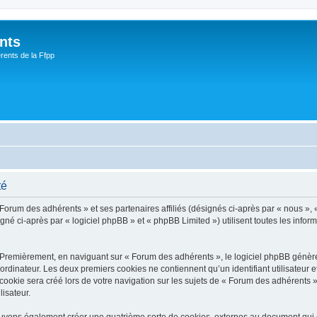
nts
rents de la Ffpp
té
 Forum des adhérents » et ses partenaires affiliés (désignés ci-après par « nous », 
é ci-après par « logiciel phpBB » et « phpBB Limited ») utilisent toutes les informa
 Premièrement, en naviguant sur « Forum des adhérents », le logiciel phpBB génèrer
ordinateur. Les deux premiers cookies ne contiennent qu’un identifiant utilisateur 
okie sera créé lors de votre navigation sur les sujets de « Forum des adhérents », 
lisateur.