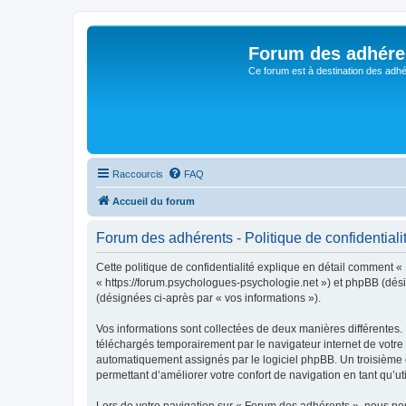
Forum des adhére
Ce forum est à destination des adhé
Raccourcis
FAQ
Accueil du forum
Forum des adhérents - Politique de confidentiali
Cette politique de confidentialité explique en détail comment «
« https://forum.psychologues-psychologie.net ») et phpBB (désign
(désignées ci-après par « vos informations »).
Vos informations sont collectées de deux manières différentes.
téléchargés temporairement par le navigateur internet de votre 
automatiquement assignés par le logiciel phpBB. Un troisième co
permettant d’améliorer votre confort de navigation en tant qu’uti