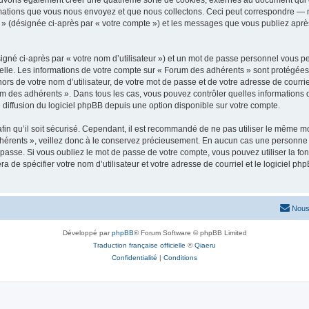
ouvons également créer une quatrième sorte de cookies, externes au document qui 
mations que vous nous envoyez et que nous collectons. Ceci peut correspondre — m
 » (désignée ci-après par « votre compte ») et les messages que vous publiez après
igné ci-après par « votre nom d’utilisateur ») et un mot de passe personnel vous p
elle. Les informations de votre compte sur « Forum des adhérents » sont protégées
ors de votre nom d’utilisateur, de votre mot de passe et de votre adresse de courrie
Forum des adhérents ». Dans tous les cas, vous pouvez contrôler quelles informatio
 diffusion du logiciel phpBB depuis une option disponible sur votre compte.
afin qu’il soit sécurisé. Cependant, il est recommandé de ne pas utiliser le même mot
érents », veillez donc à le conservez précieusement. En aucun cas une personne a
passe. Si vous oubliez le mot de passe de votre compte, vous pouvez utiliser la fo
ra de spécifier votre nom d’utilisateur et votre adresse de courriel et le logiciel
Nous
Développé par
phpBB
® Forum Software © phpBB Limited
Traduction française officielle
©
Qiaeru
Confidentialité
|
Conditions