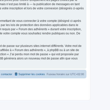
est prévu pour couvrir uniquement les pages créées par le
ais n’est pas limité à — la publication de messages en tant
 votre inscription et lors de votre connexion (désignés ci-après
ermettant de vous connecter à votre compte (désigné ci-après
 par les lois de protection des données applicables dans le
l requis par « Forum des adhérents » durant votre inscription,
ns de votre compte vous souhaitez rendre publiques ou non. De
 de passe sur plusieurs sites internet différents. Votre mot de
ffiliée à « Forum des adhérents », à phpBB ou à un site de
nction « J’ai perdu mon mot de passe » qui est proposée par
 phpBB générera alors un nouveau mot de passe afin que vous
 contacter
Supprimer les cookies
Fuseau horaire sur
UTC+02:00