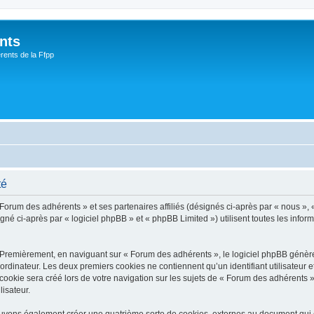
nts
rents de la Ffpp
té
 Forum des adhérents » et ses partenaires affiliés (désignés ci-après par « nous », 
é ci-après par « logiciel phpBB » et « phpBB Limited ») utilisent toutes les informa
 Premièrement, en naviguant sur « Forum des adhérents », le logiciel phpBB génèrer
ordinateur. Les deux premiers cookies ne contiennent qu’un identifiant utilisateur 
okie sera créé lors de votre navigation sur les sujets de « Forum des adhérents », 
lisateur.