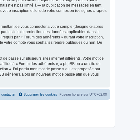
est prévu pour couvrir uniquement les pages créées par le
ais n’est pas limité à — la publication de messages en tant
 votre inscription et lors de votre connexion (désignés ci-après
ermettant de vous connecter à votre compte (désigné ci-après
 par les lois de protection des données applicables dans le
l requis par « Forum des adhérents » durant votre inscription,
ns de votre compte vous souhaitez rendre publiques ou non. De
 de passe sur plusieurs sites internet différents. Votre mot de
ffiliée à « Forum des adhérents », à phpBB ou à un site de
nction « J’ai perdu mon mot de passe » qui est proposée par
 phpBB générera alors un nouveau mot de passe afin que vous
 contacter
Supprimer les cookies
Fuseau horaire sur
UTC+02:00