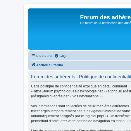
Forum des adhére
Ce forum est à destination des adhé
Raccourcis
FAQ
Accueil du forum
Forum des adhérents - Politique de confidentiali
Cette politique de confidentialité explique en détail comment «
« https://forum.psychologues-psychologie.net ») et phpBB (désign
(désignées ci-après par « vos informations »).
Vos informations sont collectées de deux manières différentes.
téléchargés temporairement par le navigateur internet de votre 
automatiquement assignés par le logiciel phpBB. Un troisième co
permettant d’améliorer votre confort de navigation en tant qu’uti