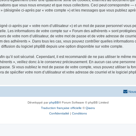
ouvons également créer une quatrième sorte de cookies, externes au document qui 
mations que vous nous envoyez et que nous collectons. Ceci peut correspondre — m
 » (désignée ci-après par « votre compte ») et les messages que vous publiez après
igné ci-après par « votre nom d’utilisateur ») et un mot de passe personnel vous p
elle. Les informations de votre compte sur « Forum des adhérents » sont protégées
ors de votre nom d’utilisateur, de votre mot de passe et de votre adresse de courrie
Forum des adhérents ». Dans tous les cas, vous pouvez contrôler quelles informatio
 diffusion du logiciel phpBB depuis une option disponible sur votre compte.
afin qu’il soit sécurisé. Cependant, il est recommandé de ne pas utiliser le même mot
érents », veillez donc à le conservez précieusement. En aucun cas une personne a
passe. Si vous oubliez le mot de passe de votre compte, vous pouvez utiliser la fo
ra de spécifier votre nom d’utilisateur et votre adresse de courriel et le logiciel
Nous
Développé par
phpBB
® Forum Software © phpBB Limited
Traduction française officielle
©
Qiaeru
Confidentialité
|
Conditions