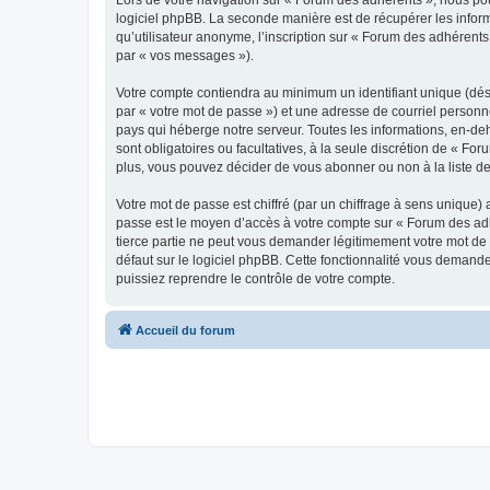
Lors de votre navigation sur « Forum des adhérents », nous p
logiciel phpBB. La seconde manière est de récupérer les infor
qu’utilisateur anonyme, l’inscription sur « Forum des adhérents
par « vos messages »).
Votre compte contiendra au minimum un identifiant unique (dés
par « votre mot de passe ») et une adresse de courriel personn
pays qui héberge notre serveur. Toutes les informations, en-deh
sont obligatoires ou facultatives, à la seule discrétion de « 
plus, vous pouvez décider de vous abonner ou non à la liste de
Votre mot de passe est chiffré (par un chiffrage à sens unique) 
passe est le moyen d’accès à votre compte sur « Forum des adh
tierce partie ne peut vous demander légitimement votre mot de 
défaut sur le logiciel phpBB. Cette fonctionnalité vous demande
puissiez reprendre le contrôle de votre compte.
Accueil du forum