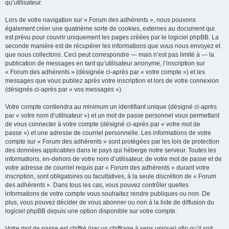
qu’utilisateur.
Lors de votre navigation sur « Forum des adhérents », nous pouvons
également créer une quatrième sorte de cookies, externes au document qui
est prévu pour couvrir uniquement les pages créées par le logiciel phpBB. La
seconde manière est de récupérer les informations que vous nous envoyez et
que nous collectons. Ceci peut correspondre — mais n’est pas limité à — la
publication de messages en tant qu’utilisateur anonyme, l’inscription sur
« Forum des adhérents » (désignée ci-après par « votre compte ») et les
messages que vous publiez après votre inscription et lors de votre connexion
(désignés ci-après par « vos messages »).
Votre compte contiendra au minimum un identifiant unique (désigné ci-après
par « votre nom d’utilisateur ») et un mot de passe personnel vous permettant
de vous connecter à votre compte (désigné ci-après par « votre mot de
passe ») et une adresse de courriel personnelle. Les informations de votre
compte sur « Forum des adhérents » sont protégées par les lois de protection
des données applicables dans le pays qui héberge notre serveur. Toutes les
informations, en-dehors de votre nom d’utilisateur, de votre mot de passe et de
votre adresse de courriel requis par « Forum des adhérents » durant votre
inscription, sont obligatoires ou facultatives, à la seule discrétion de « Forum
des adhérents ». Dans tous les cas, vous pouvez contrôler quelles
informations de votre compte vous souhaitez rendre publiques ou non. De
plus, vous pouvez décider de vous abonner ou non à la liste de diffusion du
logiciel phpBB depuis une option disponible sur votre compte.
Votre mot de passe est chiffré (par un chiffrage à sens unique) afin qu’il soit