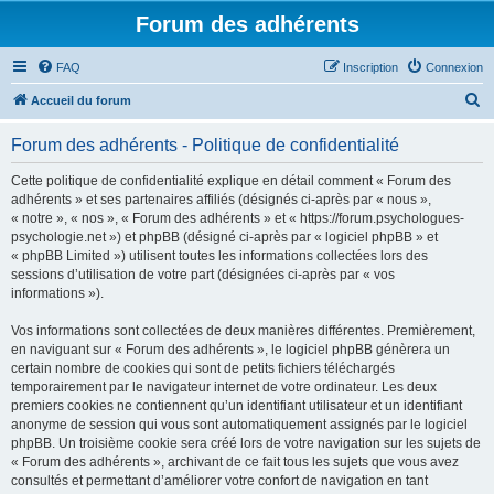
Forum des adhérents
FAQ
Inscription
Connexion
R
Accueil du forum
e
Forum des adhérents - Politique de confidentialité
c
h
Cette politique de confidentialité explique en détail comment « Forum des
adhérents » et ses partenaires affiliés (désignés ci-après par « nous »,
e
« notre », « nos », « Forum des adhérents » et « https://forum.psychologues-
r
psychologie.net ») et phpBB (désigné ci-après par « logiciel phpBB » et
« phpBB Limited ») utilisent toutes les informations collectées lors des
c
sessions d’utilisation de votre part (désignées ci-après par « vos
h
informations »).
e
Vos informations sont collectées de deux manières différentes. Premièrement,
r
en naviguant sur « Forum des adhérents », le logiciel phpBB génèrera un
certain nombre de cookies qui sont de petits fichiers téléchargés
temporairement par le navigateur internet de votre ordinateur. Les deux
premiers cookies ne contiennent qu’un identifiant utilisateur et un identifiant
anonyme de session qui vous sont automatiquement assignés par le logiciel
phpBB. Un troisième cookie sera créé lors de votre navigation sur les sujets de
« Forum des adhérents », archivant de ce fait tous les sujets que vous avez
consultés et permettant d’améliorer votre confort de navigation en tant