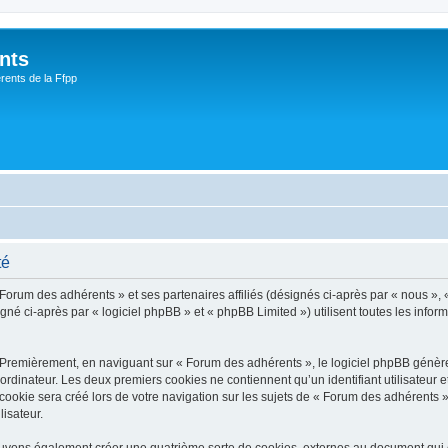
nts
rents de la Ffpp
té
 Forum des adhérents » et ses partenaires affiliés (désignés ci-après par « nous », 
é ci-après par « logiciel phpBB » et « phpBB Limited ») utilisent toutes les informa
 Premièrement, en naviguant sur « Forum des adhérents », le logiciel phpBB génèrer
ordinateur. Les deux premiers cookies ne contiennent qu’un identifiant utilisateur 
okie sera créé lors de votre navigation sur les sujets de « Forum des adhérents », 
lisateur.