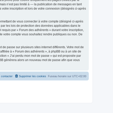
est prévu pour couvrir uniquement les pages créées par le
ais n’est pas limité à — la publication de messages en tant
 votre inscription et lors de votre connexion (désignés ci-après
ermettant de vous connecter à votre compte (désigné ci-après
 par les lois de protection des données applicables dans le
l requis par « Forum des adhérents » durant votre inscription,
ns de votre compte vous souhaitez rendre publiques ou non. De
 de passe sur plusieurs sites internet différents. Votre mot de
ffiliée à « Forum des adhérents », à phpBB ou à un site de
nction « J’ai perdu mon mot de passe » qui est proposée par
 phpBB générera alors un nouveau mot de passe afin que vous
 contacter
Supprimer les cookies
Fuseau horaire sur
UTC+02:00