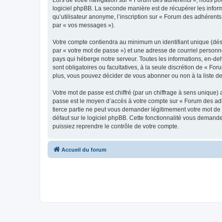
Lors de votre navigation sur « Forum des adhérents », nous p
logiciel phpBB. La seconde manière est de récupérer les infor
qu’utilisateur anonyme, l’inscription sur « Forum des adhérents
par « vos messages »).
Votre compte contiendra au minimum un identifiant unique (dés
par « votre mot de passe ») et une adresse de courriel personn
pays qui héberge notre serveur. Toutes les informations, en-deh
sont obligatoires ou facultatives, à la seule discrétion de « 
plus, vous pouvez décider de vous abonner ou non à la liste de
Votre mot de passe est chiffré (par un chiffrage à sens unique) 
passe est le moyen d’accès à votre compte sur « Forum des adh
tierce partie ne peut vous demander légitimement votre mot de 
défaut sur le logiciel phpBB. Cette fonctionnalité vous demande
puissiez reprendre le contrôle de votre compte.
Accueil du forum