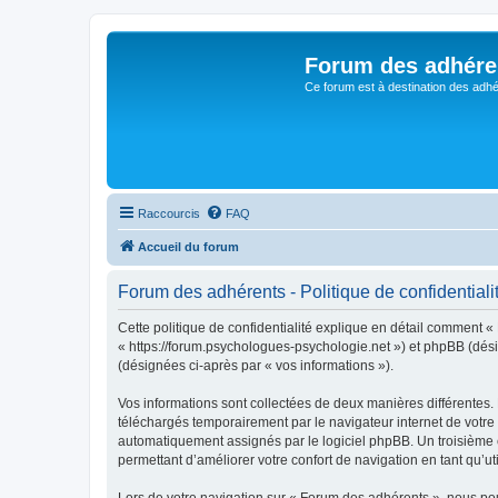
Forum des adhére
Ce forum est à destination des adhé
Raccourcis
FAQ
Accueil du forum
Forum des adhérents - Politique de confidentiali
Cette politique de confidentialité explique en détail comment «
« https://forum.psychologues-psychologie.net ») et phpBB (désign
(désignées ci-après par « vos informations »).
Vos informations sont collectées de deux manières différentes.
téléchargés temporairement par le navigateur internet de votre 
automatiquement assignés par le logiciel phpBB. Un troisième co
permettant d’améliorer votre confort de navigation en tant qu’uti