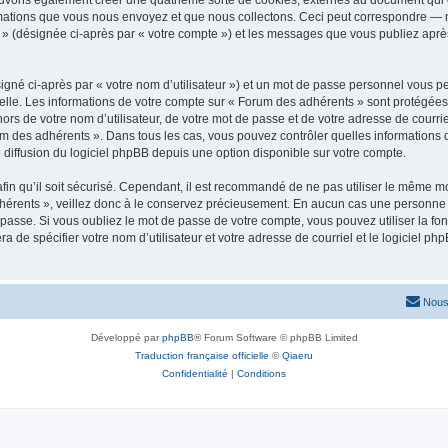
ouvons également créer une quatrième sorte de cookies, externes au document qui 
mations que vous nous envoyez et que nous collectons. Ceci peut correspondre — m
 » (désignée ci-après par « votre compte ») et les messages que vous publiez après
igné ci-après par « votre nom d’utilisateur ») et un mot de passe personnel vous p
elle. Les informations de votre compte sur « Forum des adhérents » sont protégées
ors de votre nom d’utilisateur, de votre mot de passe et de votre adresse de courrie
Forum des adhérents ». Dans tous les cas, vous pouvez contrôler quelles informatio
 diffusion du logiciel phpBB depuis une option disponible sur votre compte.
afin qu’il soit sécurisé. Cependant, il est recommandé de ne pas utiliser le même mot
érents », veillez donc à le conservez précieusement. En aucun cas une personne a
passe. Si vous oubliez le mot de passe de votre compte, vous pouvez utiliser la fo
ra de spécifier votre nom d’utilisateur et votre adresse de courriel et le logiciel
Nous
Développé par
phpBB
® Forum Software © phpBB Limited
Traduction française officielle
©
Qiaeru
Confidentialité
|
Conditions