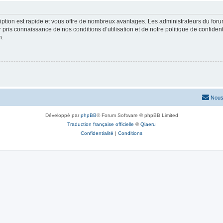
cription est rapide et vous offre de nombreux avantages. Les administrateurs du fo
ir pris connaissance de nos conditions d’utilisation et de notre politique de confide
n.
Nous
Développé par
phpBB
® Forum Software © phpBB Limited
Traduction française officielle
©
Qiaeru
Confidentialité
|
Conditions