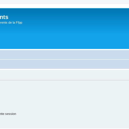
nts
rents de la Ffpp
tte session