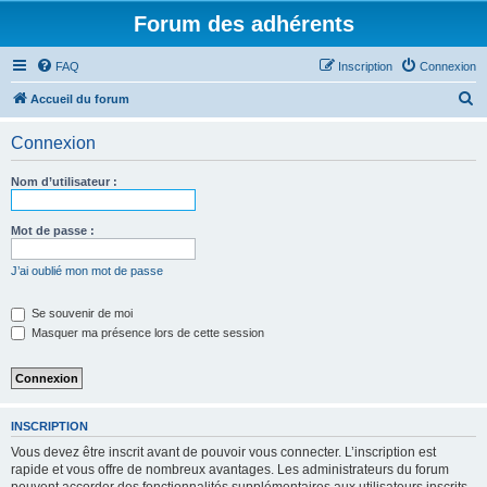
Forum des adhérents
FAQ
Inscription
Connexion
R
Accueil du forum
e
Connexion
c
h
Nom d’utilisateur :
e
r
Mot de passe :
c
J’ai oublié mon mot de passe
h
e
Se souvenir de moi
Masquer ma présence lors de cette session
r
INSCRIPTION
Vous devez être inscrit avant de pouvoir vous connecter. L’inscription est
rapide et vous offre de nombreux avantages. Les administrateurs du forum
peuvent accorder des fonctionnalités supplémentaires aux utilisateurs inscrits.