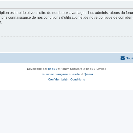
cription est rapide et vous offre de nombreux avantages. Les administrateurs du fo
ir pris connaissance de nos conditions d’utilisation et de notre politique de confide
n.
Nous
Développé par
phpBB
® Forum Software © phpBB Limited
Traduction française officielle
©
Qiaeru
Confidentialité
|
Conditions