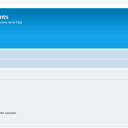
nts
rents de la Ffpp
tte session