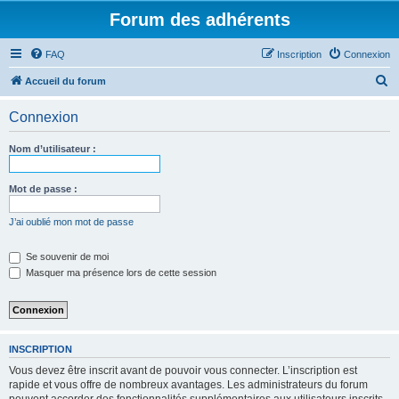
Forum des adhérents
FAQ
Inscription
Connexion
R
Accueil du forum
e
Connexion
c
h
Nom d’utilisateur :
e
r
Mot de passe :
c
J’ai oublié mon mot de passe
h
e
Se souvenir de moi
Masquer ma présence lors de cette session
r
INSCRIPTION
Vous devez être inscrit avant de pouvoir vous connecter. L’inscription est
rapide et vous offre de nombreux avantages. Les administrateurs du forum
peuvent accorder des fonctionnalités supplémentaires aux utilisateurs inscrits.