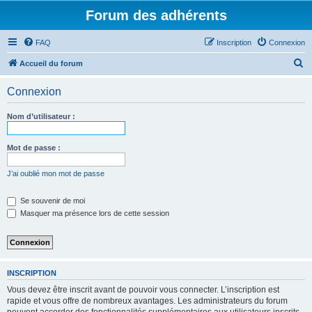
Forum des adhérents
FAQ
Inscription
Connexion
R
Accueil du forum
e
Connexion
c
h
Nom d’utilisateur :
e
r
Mot de passe :
c
J’ai oublié mon mot de passe
h
e
Se souvenir de moi
Masquer ma présence lors de cette session
r
INSCRIPTION
Vous devez être inscrit avant de pouvoir vous connecter. L’inscription est
rapide et vous offre de nombreux avantages. Les administrateurs du forum
peuvent accorder des fonctionnalités supplémentaires aux utilisateurs inscrits.