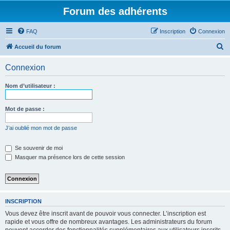
Forum des adhérents
FAQ
Inscription
Connexion
R
Accueil du forum
e
Connexion
c
h
Nom d’utilisateur :
e
r
Mot de passe :
c
J’ai oublié mon mot de passe
h
e
Se souvenir de moi
Masquer ma présence lors de cette session
r
INSCRIPTION
Vous devez être inscrit avant de pouvoir vous connecter. L’inscription est
rapide et vous offre de nombreux avantages. Les administrateurs du forum
peuvent accorder des fonctionnalités supplémentaires aux utilisateurs inscrits.