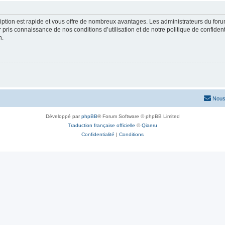
cription est rapide et vous offre de nombreux avantages. Les administrateurs du fo
ir pris connaissance de nos conditions d’utilisation et de notre politique de confide
n.
Nous
Développé par
phpBB
® Forum Software © phpBB Limited
Traduction française officielle
©
Qiaeru
Confidentialité
|
Conditions