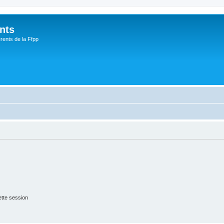
nts
rents de la Ffpp
tte session