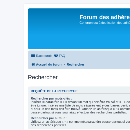
Forum des adhére
Ce forum est à destination des adhé
Raccourcis
FAQ
Accueil du forum
Rechercher
Rechercher
REQUÊTE DE LA RECHERCHE
Rechercher par mots-clés :
Insérez le caractère « + » devant un mot qui doit être trouvé et « - » d
être ignoré. Insérez une liste de mots séparés entre des barres vertica
si seul un des mots doit être trouvé. Utilisez un astérisque « * » com
passe-partout si vous souhaitez effectuer des recherches partielles.
Rechercher par auteur :
Utilisez un astérisque « * » comme métacaractère passe-partout si vo
des recherches partielles.