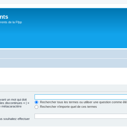
nts
rents de la Ffpp
evant un mot qui doit
Rechercher tous les termes ou utiliser une question comme él
les discontinues « | »
me métacaractère
Rechercher n’importe quel de ces termes
us souhaitez effectuer