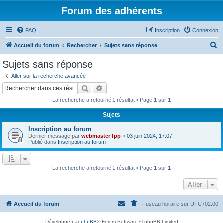
Forum des adhérents
FAQ
Inscription
Connexion
R
Accueil du forum
Rechercher
Sujets sans réponse
e
Sujets sans réponse
c
Aller sur la recherche avancée
h
Rechercher
Recherche avancée
e
La recherche a retourné 1 résultat • Page
1
sur
1
r
Sujets
c
Inscription au forum
h
Dernier message par
webmasterffpp
«
03 juin 2024, 17:07
e
Publié dans
Inscription au forum
r
La recherche a retourné 1 résultat • Page
1
sur
1
Aller
Accueil du forum
Fuseau horaire sur
UTC+02:00
Développé par
phpBB
® Forum Software © phpBB Limited