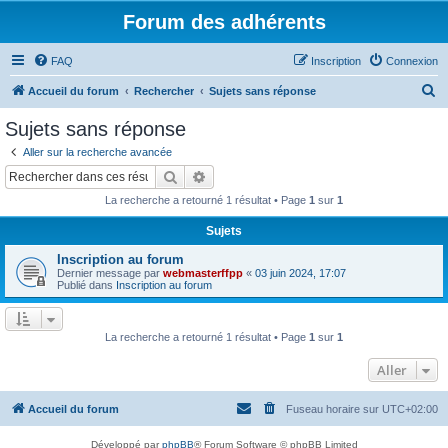
Forum des adhérents
FAQ
Inscription
Connexion
R
Accueil du forum
Rechercher
Sujets sans réponse
e
Sujets sans réponse
c
Aller sur la recherche avancée
h
Rechercher
Recherche avancée
e
La recherche a retourné 1 résultat • Page
1
sur
1
r
Sujets
c
Inscription au forum
h
Dernier message par
webmasterffpp
«
03 juin 2024, 17:07
e
Publié dans
Inscription au forum
r
La recherche a retourné 1 résultat • Page
1
sur
1
Aller
Accueil du forum
Fuseau horaire sur
UTC+02:00
Développé par
phpBB
® Forum Software © phpBB Limited