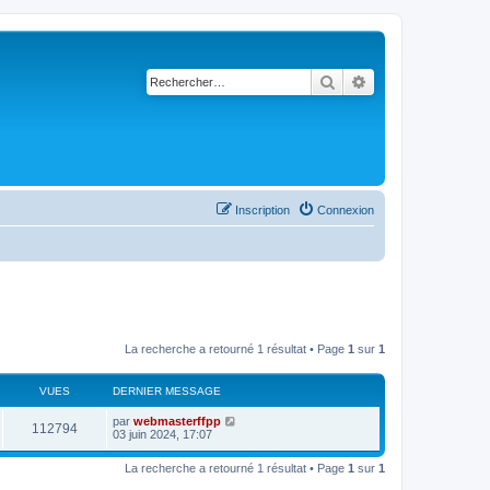
Rechercher
Recherche avancé
Inscription
Connexion
La recherche a retourné 1 résultat • Page
1
sur
1
VUES
DERNIER MESSAGE
par
webmasterffpp
112794
03 juin 2024, 17:07
La recherche a retourné 1 résultat • Page
1
sur
1