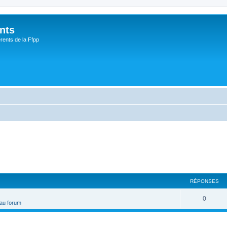
nts
rents de la Ffpp
RÉPONSES
0
 au forum