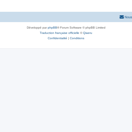
Nous
Développé par
phpBB
® Forum Software © phpBB Limited
Traduction française officielle
©
Qiaeru
Confidentialité
|
Conditions