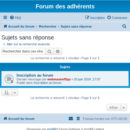
Forum des adhérents
FAQ
Inscription
Connexion
R
Accueil du forum
Rechercher
Sujets sans réponse
e
Sujets sans réponse
c
Aller sur la recherche avancée
h
Rechercher
Recherche avancée
e
La recherche a retourné 1 résultat • Page
1
sur
1
r
Sujets
c
Inscription au forum
h
Dernier message par
webmasterffpp
«
03 juin 2024, 17:07
e
Publié dans
Inscription au forum
r
La recherche a retourné 1 résultat • Page
1
sur
1
Aller
Accueil du forum
Fuseau horaire sur
UTC+02:00
Développé par
phpBB
® Forum Software © phpBB Limited