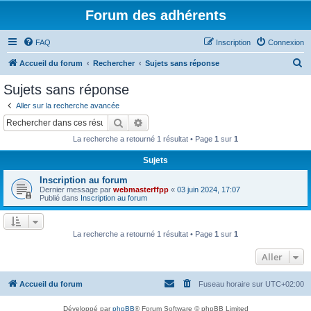
Forum des adhérents
FAQ
Inscription
Connexion
R
Accueil du forum
Rechercher
Sujets sans réponse
e
Sujets sans réponse
c
Aller sur la recherche avancée
h
Rechercher
Recherche avancée
e
La recherche a retourné 1 résultat • Page
1
sur
1
r
Sujets
c
Inscription au forum
h
Dernier message par
webmasterffpp
«
03 juin 2024, 17:07
e
Publié dans
Inscription au forum
r
La recherche a retourné 1 résultat • Page
1
sur
1
Aller
Accueil du forum
Fuseau horaire sur
UTC+02:00
Développé par
phpBB
® Forum Software © phpBB Limited