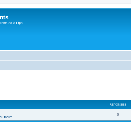
nts
rents de la Ffpp
RÉPONSES
0
 au forum