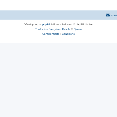
Nous
Développé par
phpBB
® Forum Software © phpBB Limited
Traduction française officielle
©
Qiaeru
Confidentialité
|
Conditions