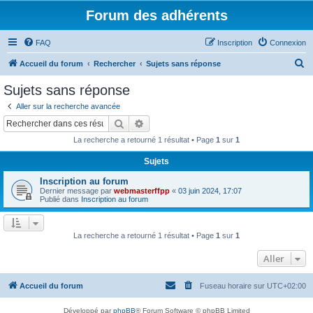
Forum des adhérents
FAQ
Inscription
Connexion
R
Accueil du forum
Rechercher
Sujets sans réponse
e
Sujets sans réponse
c
Aller sur la recherche avancée
h
Rechercher
Recherche avancée
e
La recherche a retourné 1 résultat • Page
1
sur
1
r
Sujets
c
Inscription au forum
h
Dernier message par
webmasterffpp
«
03 juin 2024, 17:07
e
Publié dans
Inscription au forum
r
La recherche a retourné 1 résultat • Page
1
sur
1
Aller
Accueil du forum
Fuseau horaire sur
UTC+02:00
Développé par
phpBB
® Forum Software © phpBB Limited