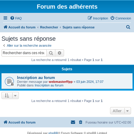
Forum des adhérents
FAQ
Inscription
Connexion
R
Accueil du forum
Rechercher
Sujets sans réponse
e
Sujets sans réponse
c
Aller sur la recherche avancée
h
Rechercher
Recherche avancée
e
La recherche a retourné 1 résultat • Page
1
sur
1
r
Sujets
c
Inscription au forum
h
Dernier message par
webmasterffpp
«
03 juin 2024, 17:07
e
Publié dans
Inscription au forum
r
La recherche a retourné 1 résultat • Page
1
sur
1
Aller
Accueil du forum
Fuseau horaire sur
UTC+02:00
Développé par
phpBB
® Forum Software © phpBB Limited