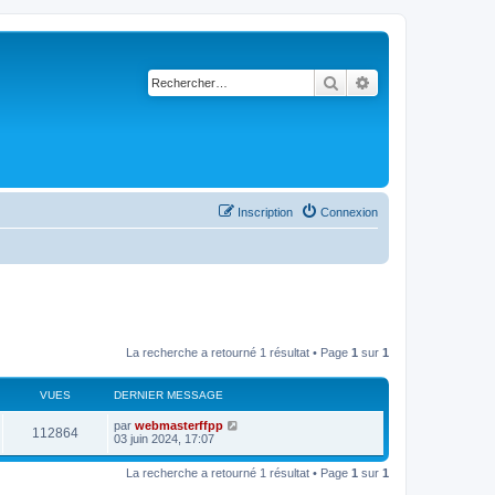
Rechercher
Recherche avancé
Inscription
Connexion
La recherche a retourné 1 résultat • Page
1
sur
1
VUES
DERNIER MESSAGE
par
webmasterffpp
112864
03 juin 2024, 17:07
La recherche a retourné 1 résultat • Page
1
sur
1