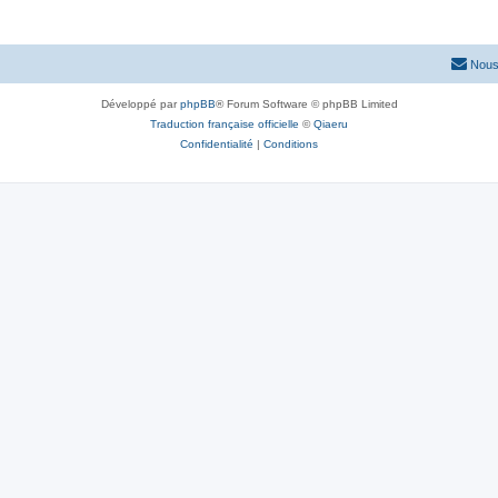
Nous
Développé par
phpBB
® Forum Software © phpBB Limited
Traduction française officielle
©
Qiaeru
Confidentialité
|
Conditions