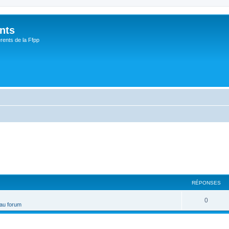
nts
rents de la Ffpp
RÉPONSES
0
 au forum