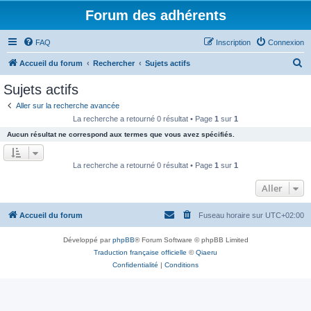
Forum des adhérents
FAQ
Inscription
Connexion
R
Accueil du forum
Rechercher
Sujets actifs
e
Sujets actifs
c
Aller sur la recherche avancée
h
La recherche a retourné 0 résultat • Page
1
sur
1
e
Aucun résultat ne correspond aux termes que vous avez spécifiés.
r
c
La recherche a retourné 0 résultat • Page
1
sur
1
h
Aller
e
r
Accueil du forum
Fuseau horaire sur
UTC+02:00
Développé par
phpBB
® Forum Software © phpBB Limited
Traduction française officielle
©
Qiaeru
Confidentialité
|
Conditions