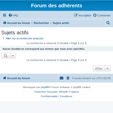
Forum des adhérents
FAQ
Inscription
Connexion
R
Accueil du forum
Rechercher
Sujets actifs
e
Sujets actifs
c
Aller sur la recherche avancée
h
La recherche a retourné 0 résultat • Page
1
sur
1
e
Aucun résultat ne correspond aux termes que vous avez spécifiés.
r
c
La recherche a retourné 0 résultat • Page
1
sur
1
h
Aller
e
r
Accueil du forum
Fuseau horaire sur
UTC+02:00
Développé par
phpBB
® Forum Software © phpBB Limited
Traduction française officielle
©
Qiaeru
Confidentialité
|
Conditions