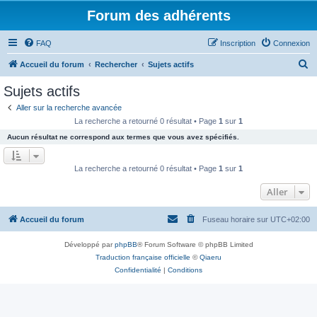
Forum des adhérents
FAQ
Inscription
Connexion
R
Accueil du forum
Rechercher
Sujets actifs
e
Sujets actifs
c
Aller sur la recherche avancée
h
La recherche a retourné 0 résultat • Page
1
sur
1
e
Aucun résultat ne correspond aux termes que vous avez spécifiés.
r
c
La recherche a retourné 0 résultat • Page
1
sur
1
h
Aller
e
r
Accueil du forum
Fuseau horaire sur
UTC+02:00
Développé par
phpBB
® Forum Software © phpBB Limited
Traduction française officielle
©
Qiaeru
Confidentialité
|
Conditions