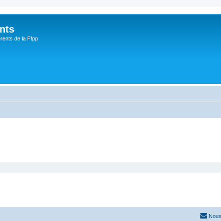
nts
rents de la Ffpp
Nous